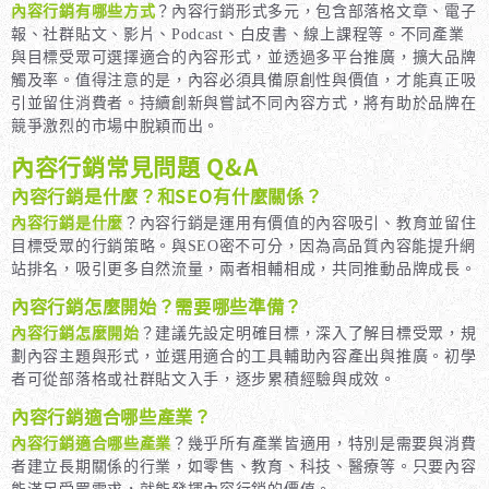
內容行銷有哪些方式
？內容行銷形式多元，包含部落格文章、電子
報、社群貼文、影片、Podcast、白皮書、線上課程等。不同產業
與目標受眾可選擇適合的內容形式，並透過多平台推廣，擴大品牌
觸及率。值得注意的是，內容必須具備原創性與價值，才能真正吸
引並留住消費者。持續創新與嘗試不同內容方式，將有助於品牌在
競爭激烈的市場中脫穎而出。
內容行銷常見問題 Q&A
內容行銷是什麼？和SEO有什麼關係？
內容行銷是什麼
？內容行銷是運用有價值的內容吸引、教育並留住
目標受眾的行銷策略。與SEO密不可分，因為高品質內容能提升網
站排名，吸引更多自然流量，兩者相輔相成，共同推動品牌成長。
內容行銷怎麼開始？需要哪些準備？
內容行銷怎麼開始
？建議先設定明確目標，深入了解目標受眾，規
劃內容主題與形式，並選用適合的工具輔助內容產出與推廣。初學
者可從部落格或社群貼文入手，逐步累積經驗與成效。
內容行銷適合哪些產業？
內容行銷適合哪些產業
？幾乎所有產業皆適用，特別是需要與消費
者建立長期關係的行業，如零售、教育、科技、醫療等。只要內容