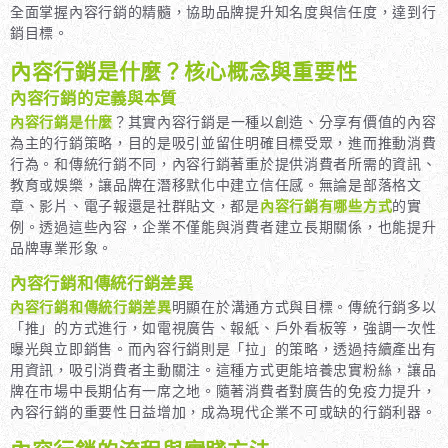
全面掌握內容行銷的精髓，協助品牌提升知名度與信任度，達到行
銷目標。
內容行銷是什麼？核心概念與重要性
內容行銷的定義與本質
內容行銷是什麼
？其實內容行銷是一種以創造、分享有價值的內容
為主的行銷策略，目的是吸引並留住明確目標受眾，進而推動消費
行為。和傳統行銷不同，內容行銷著重於提供消費者所需的資訊、
教育或娛樂，讓品牌在潛移默化中建立信任感。無論是部落格文
章、影片、電子報還是社群貼文，都是
內容行銷有哪些方式
的實
例。透過這些內容，企業不僅能與消費者建立長期關係，也能提升
品牌專業形象。
內容行銷和傳統行銷差異
內容行銷和傳統行銷差異
明顯在於溝通方式與目標。傳統行銷多以
「推」的方式進行，如電視廣告、報紙、戶外看板等，強調一次性
曝光與立即銷售。而內容行銷則是「拉」的策略，透過持續產出有
用資訊，吸引消費者主動關注。這種方式更能培養忠實粉絲，讓品
牌在市場中長期佔有一席之地。隨著消費者對廣告的免疫力提升，
內容行銷的重要性日益增加，成為現代企業不可或缺的行銷利器。