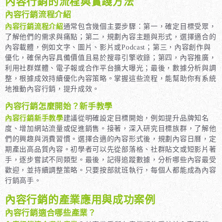
內容行銷的流程與實踐方法
內容行銷流程介紹
內容行銷流程介紹
通常包含幾個主要步驟：第一，確定目標受眾，
了解他們的需求與痛點；第二，規劃內容主題與形式，選擇適合的
內容載體，例如文字、圖片、影片或Podcast；第三，內容創作與
優化，確保內容具備價值且易於搜尋引擎收錄；第四，內容推廣，
利用社群媒體、電子報或合作平台擴大曝光；最後，數據分析與調
整，根據成效持續優化內容策略。掌握這些流程，能幫助你有系統
地推動內容行銷，提升成效。
內容行銷怎麼開始？新手教學
內容行銷新手教學
建議從明確設定目標開始，例如提升品牌知名
度、增加網站流量或促進銷售。接著，深入研究目標族群，了解他
們的興趣與消費習慣。選擇合適的內容形式後，規劃內容日曆，定
期產出高品質內容。初學者可以先從部落格、社群貼文或短影片著
手，逐步嘗試不同類型。最後，記得追蹤數據，分析哪些內容最受
歡迎，並持續調整策略。只要按部就班執行，每個人都能成為內容
行銷高手。
內容行銷的產業應用與成功案例
內容行銷適合哪些產業？