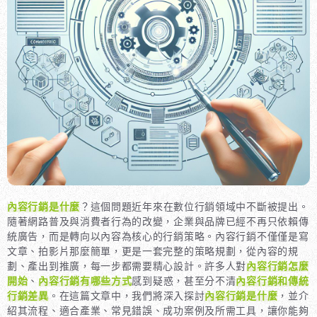
內容行銷是什麼
？這個問題近年來在數位行銷領域中不斷被提出。
隨著網路普及與消費者行為的改變，企業與品牌已經不再只依賴傳
統廣告，而是轉向以內容為核心的行銷策略。內容行銷不僅僅是寫
文章、拍影片那麼簡單，更是一套完整的策略規劃，從內容的規
劃、產出到推廣，每一步都需要精心設計。許多人對
內容行銷怎麼
開始
、
內容行銷有哪些方式
感到疑惑，甚至分不清
內容行銷和傳統
行銷差異
。在這篇文章中，我們將深入探討
內容行銷是什麼
，並介
紹其流程、適合產業、常見錯誤、成功案例及所需工具，讓你能夠