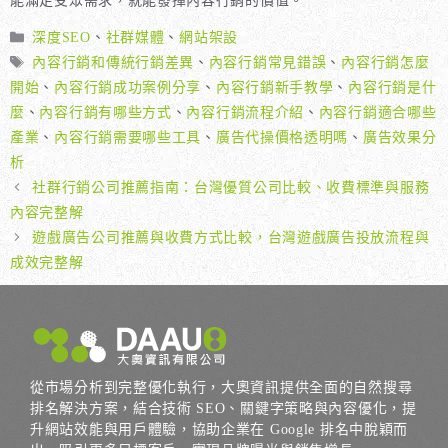
能滿足受眾需求，就能發揮內容行銷的價值。
分
深度SEO
、
社群媒體
、
網站架設
類
標
內容行銷和傳統行銷差異
、
內容行銷常見錯誤
、
內容行銷怎麼
籤
開始
、
內容行銷成功案例分享
、
內容行銷新手教學
、
內容行銷是什
麼
、
內容行銷有哪些方式
、
內容行銷流程介紹
、
內容行銷適合哪些
產業
、
內容行銷需要哪些工具
、
廣告代操價格透明嗎
、
廣告效果分
析
社群行銷公司推薦指南：台灣優質公司比較、收費標準與服務
內容完整解
遊戲廣告公司推薦與收費方式比較，台灣遊戲廣告投放流程與
成效完整解
從市場分析到完整優化執行，大奧資訊提供全面的自然搜尋
排名解決方案，結合技術 SEO、關鍵字策略與內容優化，提
升網站效能與用戶體驗，協助企業在 Google 排名中脫穎而