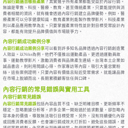
內容行銷適合哪些產業
？其實幾乎所有產業都能受益於內容行銷。
無論是零售、科技、醫療、教育，甚至傳統產業，只要能提供與消
費者相關的資訊，就有機會透過內容行銷建立品牌優勢。例如，醫
療產業可以分享健康知識，教育產業則能製作教學影片，科技產業
則以產品應用教學為主。只要掌握產業特性並針對目標受眾設計內
容，都能有效提升品牌價值與市場競爭力。
內容行銷成功案例分享
內容行銷成功案例分享
可以看到許多知名品牌透過內容行銷創造驚
人效益。以Nike為例，他們不僅推出運動產品，更透過運動員故
事、運動教學影片，激勵消費者與品牌產生連結。台灣本土企業如
誠品書店，則利用閱讀心得、作家專訪等內容，吸引大量忠實粉
絲。這些案例證明，只要內容有價值且貼近受眾需求，就能讓品牌
在市場上脫穎而出，長期累積顧客信任與口碑。
內容行銷的常見錯誤與實用工具
內容行銷常見錯誤
內容行銷常見錯誤
包括內容品質不佳、缺乏明確目標、更新頻率不
穩定、忽略數據分析等。許多企業一開始過於追求數量，卻忽略內
容本身的價值，導致無法吸引目標受眾。另外，沒有持續優化內容
或回應消費者反饋，也會讓行銷成效大打折扣。避免這些錯誤，建
議從策略規劃、內容產出到後續追蹤，每個環節都要細心把控，才