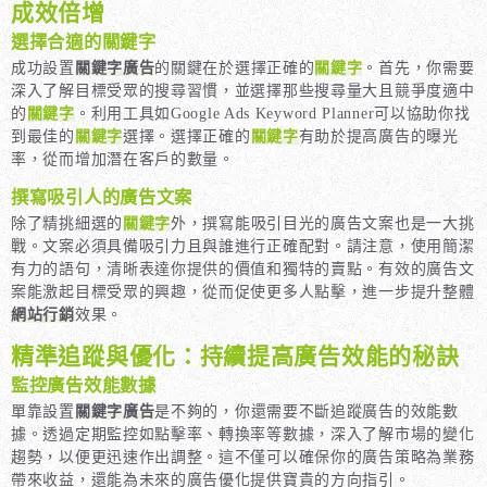
成效倍增
選擇合適的關鍵字
成功設置
關鍵字廣告
的關鍵在於選擇正確的
關鍵字
。首先，你需要
深入了解目標受眾的搜尋習慣，並選擇那些搜尋量大且競爭度適中
的
關鍵字
。利用工具如Google Ads Keyword Planner可以協助你找
到最佳的
關鍵字
選擇。選擇正確的
關鍵字
有助於提高廣告的曝光
率，從而增加潛在客戶的數量。
撰寫吸引人的廣告文案
除了精挑細選的
關鍵字
外，撰寫能吸引目光的廣告文案也是一大挑
戰。文案必須具備吸引力且與誰進行正確配對。請注意，使用簡潔
有力的語句，清晰表達你提供的價值和獨特的賣點。有效的廣告文
案能激起目標受眾的興趣，從而促使更多人點擊，進一步提升整體
網站行銷
效果。
精準追蹤與優化：持續提高廣告效能的秘訣
監控廣告效能數據
單靠設置
關鍵字廣告
是不夠的，你還需要不斷追蹤廣告的效能數
據。透過定期監控如點擊率、轉換率等數據，深入了解市場的變化
趨勢，以便更迅速作出調整。這不僅可以確保你的廣告策略為業務
帶來收益，還能為未來的廣告優化提供寶貴的方向指引。