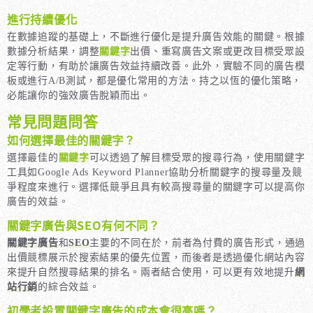
進行持續優化
在數據追蹤的基礎上，不斷進行優化是提升廣告效能的關鍵。根據
數據分析結果，調整
關鍵字
出價、重寫廣告文案或更改目標受眾設
定等行動，有助於讓廣告效益持續改善。此外，實驗不同的廣告模
板或進行A/B測試，都是優化常用的方法。持之以恆的優化策略，
必能讓你的強效廣告脫穎而出。
常見問題問答
如何選擇最佳的關鍵字？
選擇最佳的
關鍵字
可以透過了解目標受眾的搜尋行為，使用關鍵字
工具如Google Ads Keyword Planner協助分析關鍵字的搜尋量及競
爭程度來進行。選擇低競爭且具有較高搜尋量的關鍵字可以提高你
廣告的效益。
關鍵字廣告與SEO有何不同？
關鍵字廣告
和
SEO
主要的不同在於，前者為付費的廣告形式，通過
出價競標展示於搜索結果的優先位置，而後者是透過優化網站內容
來提升自然搜尋結果的排名。兩者結合使用，可以更有效地提升
網
站行銷
的綜合效益。
初學者設置關鍵字廣告的成本會很高嗎？