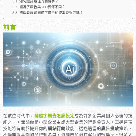
如何選擇最佳的關鍵字？
關鍵字廣告與SEO有何不同？
初學者設置關鍵字廣告的成本會很高嗎？
前言
在數位時代中，
關鍵字廣告怎麼設定
成為許多企業與個人必備的技
能之一。無論你是小型企業主或大型企業的行銷負責人，掌握這項
技能將有助於提升你的
網站行銷
效能。透過適當的
廣告投放
策略，
不僅能提高你的品牌知名度，還能增加潛在客戶的轉換率。很多人