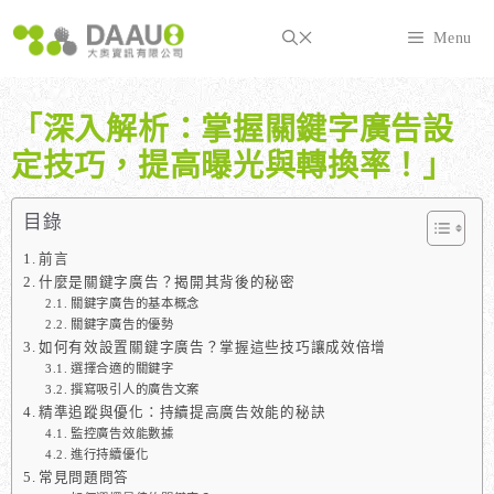
跳
至
Menu
主
要
內
「深入解析：掌握關鍵字廣告設
容
定技巧，提高曝光與轉換率！」
目錄
前言
什麼是關鍵字廣告？揭開其背後的秘密
關鍵字廣告的基本概念
關鍵字廣告的優勢
如何有效設置關鍵字廣告？掌握這些技巧讓成效倍增
選擇合適的關鍵字
撰寫吸引人的廣告文案
精準追蹤與優化：持續提高廣告效能的秘訣
監控廣告效能數據
進行持續優化
常見問題問答