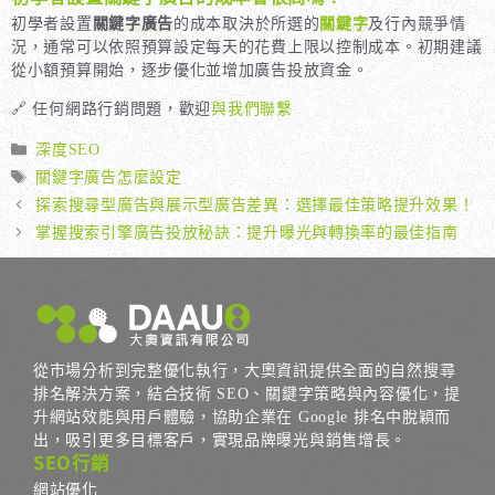
初學者設置
關鍵字廣告
的成本取決於所選的
關鍵字
及行內競爭情
況，通常可以依照預算設定每天的花費上限以控制成本。初期建議
從小額預算開始，逐步優化並增加廣告投放資金。
🔗 任何網路行銷問題，歡迎
與我們聯繫
分
深度SEO
類
標
關鍵字廣告怎麼設定
籤
探索搜尋型廣告與展示型廣告差異：選擇最佳策略提升效果！
掌握搜索引擎廣告投放秘訣：提升曝光與轉換率的最佳指南
從市場分析到完整優化執行，大奧資訊提供全面的自然搜尋
排名解決方案，結合技術 SEO、關鍵字策略與內容優化，提
升網站效能與用戶體驗，協助企業在 Google 排名中脫穎而
出，吸引更多目標客戶，實現品牌曝光與銷售增長。
SEO行銷
網站優化