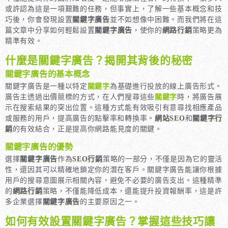
或許認為這是一項艱難的任務，但事實上，了解一些基本概念和技
巧後，你會發現設置
關鍵字廣告
並不如想像中困難。而我們將在這
篇文章中分享如何輕鬆設置
關鍵字廣告
，使你的
網路行銷
策略更為
精準有效。
什麼是關鍵字廣告？揭開其背後的秘密
關鍵字廣告的基本概念
關鍵字廣告是一種以特定
關鍵字
為基礎進行投放的線上廣告形式。
廣告主透過出價競標的方式，在人們搜尋這些
關鍵字
時，將廣告展
示在搜索結果的突出位置。這種方式能有效吸引有意尋找相應產品
或服務的用戶，提高廣告的點擊率和轉換率。
網站SEO
和
關鍵字行
銷
的有效結合，正是提高你網路能見度的關鍵。
關鍵字廣告的優勢
選擇
關鍵字廣告
作為
SEO行銷
策略的一部分，不僅是因為它的靈活
性，還因其可以精確地鎖定你的潛在客戶。關鍵字廣告能讓你根據
用戶的搜尋意圖展示相關內容，避免不必要的廣告支出。這種精準
的
網路行銷
策略，不僅能降低成本，還能提升投資報酬率，這是許
多企業選擇
關鍵字廣告
的主要原因之一。
如何有效設置關鍵字廣告？掌握這些技巧讓