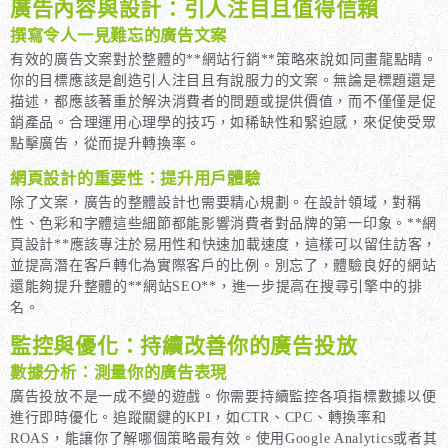
廣告內容與設計：引人注目且值得信賴
撰寫令人一見難忘的廣告文案
有效的廣告文案對於整體的**網站行銷**策略來說如同畫龍點睛。
你的目標應該是創造引人注目且有說服力的文案。無論是標題還是
描述，都應該著重於解決消費者的問題或提供價值，而不僅僅是促
銷產品。合理運用心理學的技巧，如稀缺性和緊迫感，來促使受眾
點擊廣告，從而提升轉換率。
網頁設計的重要性：提升用戶體驗
除了文案，廣告的整體設計也需要精心規劃。在設計領域，對稱
性、色彩和字體這些細節都能影響消費者對品牌的第一印象。**網
頁設計**應該專注於易用性和快速加載速度，這樣可以留住訪客，
並提高潛在客戶轉化為實際客戶的比例。別忘了，體驗良好的網站
還能夠提升整體的**網站SEO**，進一步提高在搜尋引擎中的排
名。
監控與優化：持續改善你的廣告投放
數據分析：測量你的廣告表現
廣告投放不是一成不變的遊戲。你需要持續監控各項指標數據以便
進行即時優化。追蹤關鍵的KPI，如CTR、CPC、轉換率和
ROAS，能讓你了解哪個策略最有效。使用Google Analytics或者其