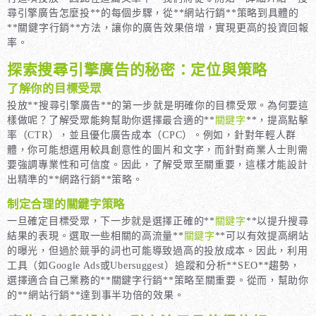
尋引擎廣告怎麼投**的每個步驟，從**網站行銷**策略到具體的
**關鍵字行銷**方法，讓你的廣告效果倍增，實現更高的投資回報
率。
探索搜尋引擎廣告的秘密：定位與策略
了解你的目標受眾
投放**搜尋引擎廣告**的第一步就是明確你的目標受眾。為何要這
樣做呢？了解受眾能夠幫助你選擇最合適的**
關鍵字
**，提高點擊
率（CTR），並且優化廣告成本（CPC）。例如，針對年輕人群
體，你可能想選用較具創意性的圖片和文字，而針對商業人士則需
要強調專業性和可信度。因此，了解受眾至關重要，這樣才能設計
出精準的**網路行銷**策略。
制定合理的關鍵字策略
一旦確定目標受眾，下一步就是選擇正確的**
關鍵字
**以提升搜尋
結果的表現。選取一些相關的高流量**
關鍵字
**可以有效提高網站
的曝光，但過於競爭的詞也可能導致過高的投放成本。因此，利用
工具（如Google Ads或Ubersuggest）追蹤和分析**SEO**趨勢，
選擇適合自己業務的**關鍵字行銷**策略至關重要。從而，幫助你
的**網站行銷**達到事半功倍的效果。