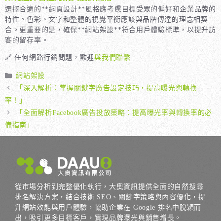
選擇合適的**網頁設計**風格應考慮目標受眾的偏好和企業品牌的
特性。色彩、文字和整體的視覺平衡應該與品牌傳達的理念相契
合。更重要的是，確保**網站架設**符合用戶體驗標準，以提升訪
客的留存率。
🔗 任何網路行銷問題，歡迎
與我們聯繫
分
網站架設
類
「深入解析：掌握關鍵字廣告設定技巧，提高曝光與轉換
率！」
「全面解析Facebook廣告投放策略：提高曝光率與轉換率的必
備指南」
從市場分析到完整優化執行，大奧資訊提供全面的自然搜尋
排名解決方案，結合技術 SEO、關鍵字策略與內容優化，提
升網站效能與用戶體驗，協助企業在 Google 排名中脫穎而
出，吸引更多目標客戶，實現品牌曝光與銷售增長。