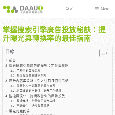
跳
至
Menu
主
要
內
掌握搜索引擎廣告投放秘訣：提
容
升曝光與轉換率的最佳指南
目錄
前言
探索搜尋引擎廣告的秘密：定位與策略
了解你的目標受眾
制定合理的關鍵字策略
廣告內容與設計：引人注目且值得信賴
撰寫令人一見難忘的廣告文案
網頁設計的重要性：提升用戶體驗
監控與優化：持續改善你的廣告投放
數據分析：測量你的廣告表現
不斷優化：迭代改善策略
常見問題問答