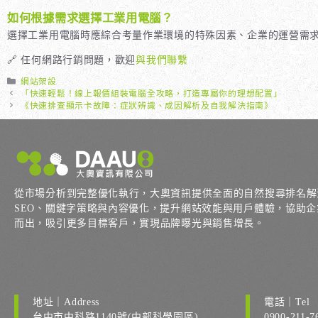
如何根據需求選擇工業用電腦？
選擇工業用電腦時應綜合考量作業環境的特殊因素、企業的運營需
🔗 任何網路行銷問題，歡迎
與我們聯繫
分
網站架設
類
「快速輕鬆！線上報價組裝電腦全攻略，打造專屬你的理想配置」
《快速排查顯示卡故障：症狀辨識、成因解析及自我解決指南》
從市場分析到完整優化執行，大奧資訊提供全面的自然搜尋排名解
SEO、關鍵字策略與內容優化，提升網站效能與用戶體驗，協助企業在 
而出，吸引更多目標客戶，實現品牌曝光與銷售增長。
地址｜Address
電話｜Tel
台中市中科路1140號(中部科學園區)
0900-211-7