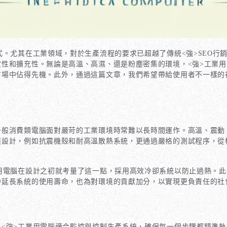
。尤其在工業領域，對於生產流程的要求已超越了傳統<強>SEO
行銷
性和擴充性。無論是高溫、高濕、還是粉塵密集的環境，<強>工業用
市場中佔得先機。此外，通過這篇文章，我們希望帶給使用者不一樣的
般消費類電腦面對嚴苛的工業環境時常難以長時間運作。高溫、震動
護設計，例如抗震機殼和耐高溫散熱系統，更通過嚴格的測試程序，從
用電腦
在設計之初就考量了這一點，採用高效冷卻系統以防止過熱。此
中延長系統的使用壽命，也為對環境的貢獻加分，以實現更負責任的社
<強>工業用電腦
適合監控與控制生產系統，確保每一個步驟都精準執