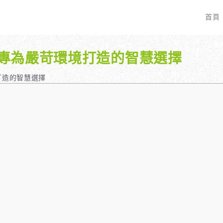
首頁
專為嚴苛環境打造的智慧選擇
EO 服務？
全面優化網站語法：提升SEO表現
廣告行銷基礎知識
服務最適合我的業務？
關鍵字分析：精準制定SEO策略
廣告平台與策略選擇
打造的智慧選擇
具體流程是什麼？
調整SEO關鍵字分布：精準地收錄
Google Ads 和 Facebook 廣
大奧專業寫手團隊：賦予深度與價值
預算與效益管理
行動優化與語法微調：搜尋引擎更愛
廣告投放後如何追蹤成效？