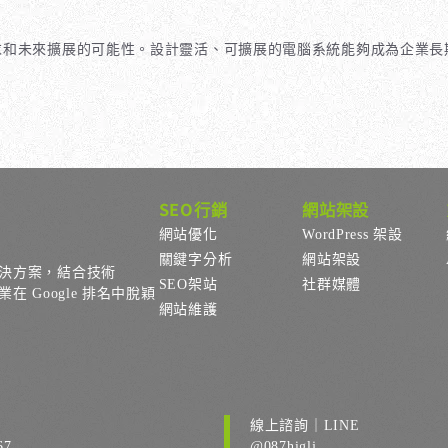
求和未來擴展的可能性。設計靈活、可擴展的電腦系統能夠成為企業長
SEO行銷
網站架設
網站優化
WordPress 架設
關鍵字分析
網站架設
決方案，結合技術
SEO架站
社群媒體
Google 排名中脫穎
網站維護
線上諮詢｜LINE
67
@087higlj