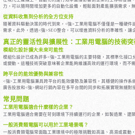
力，可以隨時間增加更多的自動化設備，輕鬆面對產能擴張需求，
從資料收集到分析的全方位支持
隨著資料驅動決策的時代到來，<強>工業用電腦
不僅僅是一種硬件
需求。此外，透過<強>SEO
整合，可以增進資料分析的準確性，讓企
真正的靈活性與擴展性：工業用電腦的技術突
模組化設計擴大未來可能性
模組化設計已成為許多<強>工業用電腦
的主要特徵，其標準化接口
或變動。這種技術突破意味著企業能夠維護高效的運行環境，而不
跨平台的能效優勢與兼容性
<強>工業用電腦
兼具跨平台的能效優勢及兼容性，其穩健的操作系統
廣告投放
和<強>網站行銷
內容在多平台間的同步和拓展實現無縫對接
常見問題
工業用電腦適合什麼樣的企業？
工業用電腦適合需要在苛刻環境下持續運行的企業，如製造業、建
一般消費類電腦可以用於工業場景嗎？
一般消費類電腦常面臨工業環境中的極限挑戰如高溫、高濕或震動