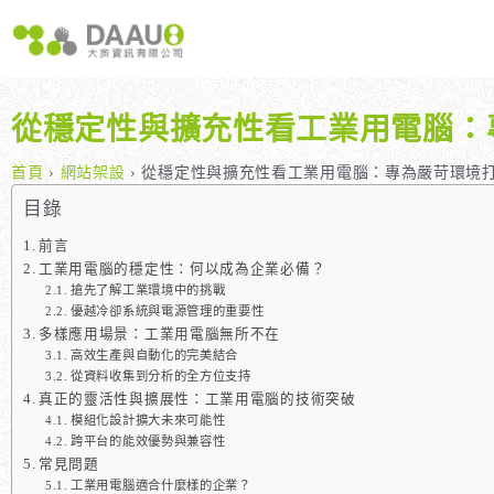
跳
至
主
要
內
從穩定性與擴充性看工業用電腦：
容
大奧獨家 AISEO矩陣系統｜SEO自動化輕鬆佈局關鍵字
如何開始 SEO？新手指南
我們提供哪些 S
八大專業SEO服務：網站流量快速成長
SEO 的定義與基本概念
如何知道哪些
首頁
›
網站架設
›
從穩定性與擴充性看工業用電腦：專為嚴苛環境
SEO 救星：你的網站沒有自然流量嗎？
SEO 的運作原理
SEO 優化的
目錄
專業SEO撰寫：提升網站SEO自然排序
SEO 的重要性：為什麼企業需要它？
前言
工業用電腦的穩定性：何以成為企業必備？
維基百科：提升品牌形象與SEO的雙贏策略
什麼是白帽SEO、灰帽SEO與黑帽SEO？
搶先了解工業環境中的挑戰
網站系統開發：打造高效能業務需求的網站
優越冷卻系統與電源管理的重要性
多樣應用場景：工業用電腦無所不在
高效生產與自動化的完美結合
從資料收集到分析的全方位支持
真正的靈活性與擴展性：工業用電腦的技術突破
模組化設計擴大未來可能性
跨平台的能效優勢與兼容性
常見問題
工業用電腦適合什麼樣的企業？