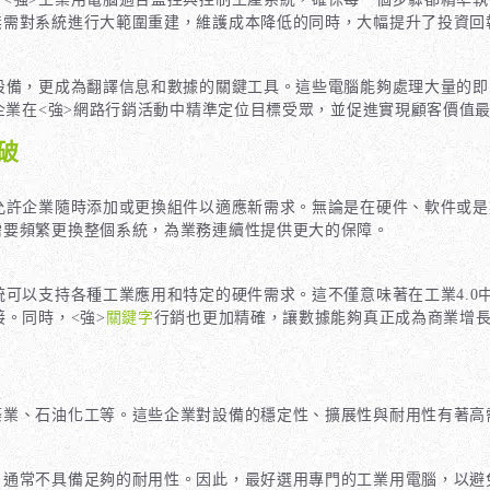
無需對系統進行大範圍重建，維護成本降低的同時，大幅提升了投資回
設備，更成為翻譯信息和數據的關鍵工具。這些電腦能夠處理大量的即
業在<強>網路行銷
活動中精準定位目標受眾，並促進實現顧客價值
破
允許企業隨時添加或更換組件以適應新需求。無論是在硬件、軟件或是
需要頻繁更換整個系統，為業務連續性提供更大的保障。
可以支持各種工業應用和特定的硬件需求。這不僅意味著在工業4.0中
。同時，<強>
關鍵字
行銷也更加精確，讓數據能夠真正成為商業增
築業、石油化工等。這些企業對設備的穩定性、擴展性與耐用性有著高
，通常不具備足夠的耐用性。因此，最好選用專門的工業用電腦，以避