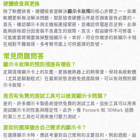
硬體檢查與更換
除了軟體排查，硬體檢查是解決
顯示卡故障
的核心步驟之一。如果
軟體更新無法解決問題，那麼檢查硬體元件是否損害是有必要的。
首先，確認顯示卡與主機板連接緊密，並確認供電是否足夠，此舉
能夠排除部分因安裝不良產生的故障。其次，假設硬件不可修復，
可能需要將需要換掉整個顯示卡。幸好，符合你需求的新顯示卡現
在相對不難取得，多考察市面上可供選擇的型號。
常見問題問答
顯示卡故障的預防措施有哪些？
定期清理顯示卡上的灰塵，更換散熱器上的熱導膏，保持系統軟體
（尤其是驅動程式）在最新狀態並避免過度超頻，可以有效預防顯
示卡故障。
是否有免費的測試工具可以檢測顯示卡問題？
是的，許多顯示卡製造商提供免費的測試工具，這些工具可以用來
測試顯示卡的性能與穩定性。此外，像 Furmark 和 3DMark 這類
的第三方工具也可用來進行壓力測試。
要如何選擇適合自己需求的顯示卡？
在選擇顯示卡時，應該考量到自己使用的主要目的，例如遊戲、設