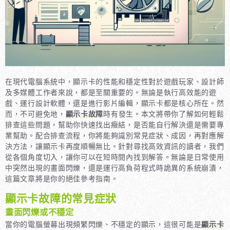
在現代電腦系統中，顯示卡的性能和穩定性對於遊戲玩家、設計師
及多媒體工作者來說，都是至關重要的。無論是執行高效能的遊
戲、運行設計軟體，還是進行影片編輯，顯示卡都是核心所在。然
而，不可避免地，
顯示卡故障
時有發生。本文將帶你了解如何輕鬆
排查這些問題，幫助你快速找出癥結，是否能自行解決還是需要專
業幫助。配合排查流程，你將能夠識別常見症狀、成因，再對應解
決方法，讓顯示卡再度順暢無比。針對尋找高效資訊的讀者，我們
從各個角度切入，讓你可以在短時間內找到解答。無論是日常使用
中突然出現的畫面閃爍，還是運行高負荷程式時詭異的系統崩潰，
這篇文章將是你的絕佳參考指南。
顯示卡故障的常見症狀
畫面閃爍或不穩定
當你的電腦螢幕出現頻繁閃爍、不穩定的顯示，這很可能是
顯示卡