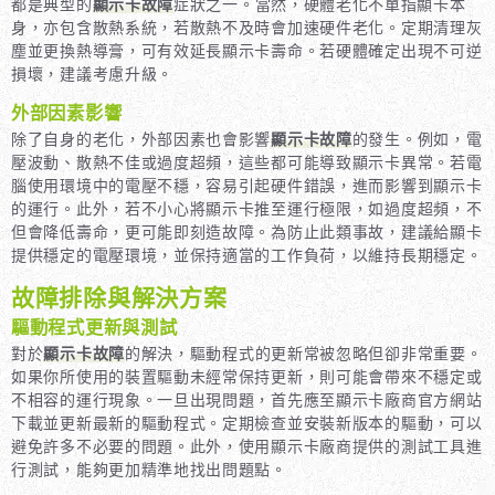
都是典型的
顯示卡故障
症狀之一。當然，硬體老化不單指顯卡本
身，亦包含散熱系統，若散熱不及時會加速硬件老化。定期清理灰
塵並更換熱導膏，可有效延長顯示卡壽命。若硬體確定出現不可逆
損壞，建議考慮升級。
外部因素影響
除了自身的老化，外部因素也會影響
顯示卡故障
的發生。例如，電
壓波動、散熱不佳或過度超頻，這些都可能導致顯示卡異常。若電
腦使用環境中的電壓不穩，容易引起硬件錯誤，進而影響到顯示卡
的運行。此外，若不小心將顯示卡推至運行極限，如過度超頻，不
但會降低壽命，更可能即刻造故障。為防止此類事故，建議給顯卡
提供穩定的電壓環境，並保持適當的工作負荷，以維持長期穩定。
故障排除與解決方案
驅動程式更新與測試
對於
顯示卡故障
的解決，驅動程式的更新常被忽略但卻非常重要。
如果你所使用的裝置驅動未經常保持更新，則可能會帶來不穩定或
不相容的運行現象。一旦出現問題，首先應至顯示卡廠商官方網站
下載並更新最新的驅動程式。定期檢查並安裝新版本的驅動，可以
避免許多不必要的問題。此外，使用顯示卡廠商提供的測試工具進
行測試，能夠更加精準地找出問題點。