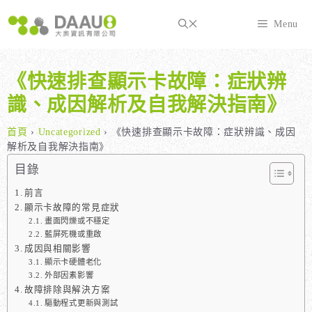
跳
至
Menu
主
要
內
《快速排查顯示卡故障：症狀辨
容
識、成因解析及自我解決指南》
首頁
›
Uncategorized
›
《快速排查顯示卡故障：症狀辨識、成因
解析及自我解決指南》
目錄
前言
顯示卡故障的常見症狀
畫面閃爍或不穩定
藍屏死機或重啟
成因與相關影響
顯示卡硬體老化
外部因素影響
故障排除與解決方案
驅動程式更新與測試