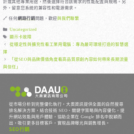
計或其他專業用途，然後選擇符合該需求的性能配置與規格。另
外，留意您系統的兼容性和電源需求。
🔗 任何
網路行銷
問題，歡迎
與我們聯繫
分
Uncategorized
類
標
顯示卡故障
籤
從穩定性與擴充性看工業用電腦：專為嚴苛環境打造的智慧選
擇
「從SEO與品牌價值角度看高品質原創內容如何帶來長期流量
與信任」
從市場分析到完整優化執行，大奧資訊提供全面的自然搜尋
排名解決方案，結合技術 SEO、關鍵字策略與內容優化，提
升網站效能與用戶體驗，協助企業在 Google 排名中脫穎而
出，吸引更多目標客戶，實現品牌曝光與銷售增長。
SEO行銷