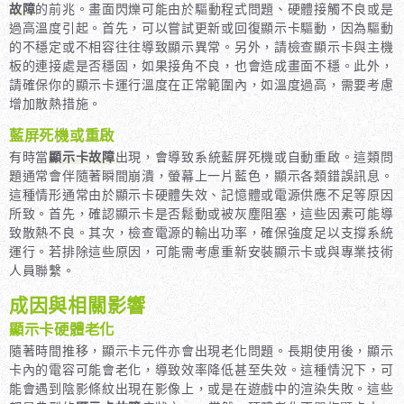
故障
的前兆。畫面閃爍可能由於驅動程式問題、硬體接觸不良或是
過高溫度引起。首先，可以嘗試更新或回復顯示卡驅動，因為驅動
的不穩定或不相容往往導致顯示異常。另外，請檢查顯示卡與主機
板的連接處是否穩固，如果接角不良，也會造成畫面不穩。此外，
請確保你的顯示卡運行溫度在正常範圍內，如溫度過高，需要考慮
增加散熱措施。
藍屏死機或重啟
有時當
顯示卡故障
出現，會導致系統藍屏死機或自動重啟。這類問
題通常會伴隨著瞬間崩潰，螢幕上一片藍色，顯示各類錯誤訊息。
這種情形通常由於顯示卡硬體失效、記憶體或電源供應不足等原因
所致。首先，確認顯示卡是否鬆動或被灰塵阻塞，這些因素可能導
致散熱不良。其次，檢查電源的輸出功率，確保強度足以支撐系統
運行。若排除這些原因，可能需考慮重新安裝顯示卡或與專業技術
人員聯繫。
成因與相關影響
顯示卡硬體老化
隨著時間推移，顯示卡元件亦會出現老化問題。長期使用後，顯示
卡內的電容可能會老化，導致效率降低甚至失效。這種情況下，可
能會遇到陰影條紋出現在影像上，或是在遊戲中的渲染失敗。這些