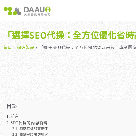
跳
至
主
要
內
「選擇SEO代操：全方位優化省
容
大奧獨家 AISEO矩陣系統｜SEO自動化輕鬆佈局關鍵字
如何開始 SEO？新手指南
我們提供哪些 S
八大專業SEO服務：網站流量快速成長
SEO 的定義與基本概念
如何知道哪些
首頁
›
網站架設
›
「選擇SEO代操：全方位優化省時高效，專業團
SEO 救星：你的網站沒有自然流量嗎？
SEO 的運作原理
SEO 優化的
專業SEO撰寫：提升網站SEO自然排序
SEO 的重要性：為什麼企業需要它？
維基百科：提升品牌形象與SEO的雙贏策略
什麼是白帽SEO、灰帽SEO與黑帽SEO？
網站系統開發：打造高效能業務需求的網站
目錄
前言
SEO代操的內容範疇
網站結構的重要性
關鍵字策略的制定