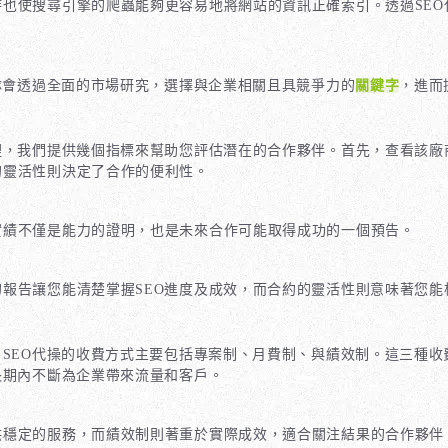
也使搜尋引擎的爬蟲能夠更容易地將網站的資訊正確索引。透過SE
團隊會透過全面的市場研究，選擇與企業相關且具競爭力的
關鍵字
，進而
裡，我們提供幾個指標來幫助您評估潛在的合作夥伴。首先，查看該廠
的靈活性則決定了合作的便利性。
實績不僅是能力的證明，也是未來合作可能取得成功的一個預告。
報告讓您能清楚掌握SEO進度及成效，而合約的靈活性則意味著您能
，SEO代操的收費方式主要包括專案制、月費制、與績效制。這三種
長期內不斷為企業帶來流量和客戶。
供穩定的服務，而績效制則著重於實際成效，適合關注結果的合作夥伴