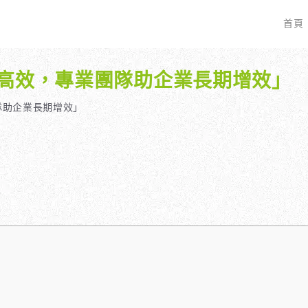
首頁
時高效，專業團隊助企業長期增效」
EO 服務？
全面優化網站語法：提升SEO表現
廣告行銷基礎知識
服務最適合我的業務？
關鍵字分析：精準制定SEO策略
廣告平台與策略選擇
隊助企業長期增效」
具體流程是什麼？
調整SEO關鍵字分布：精準地收錄
Google Ads 和 Facebook 廣
大奧專業寫手團隊：賦予深度與價值
預算與效益管理
行動優化與語法微調：搜尋引擎更愛
廣告投放後如何追蹤成效？