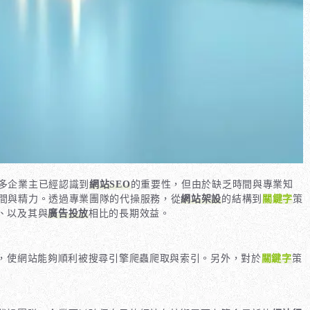
多企業主已經認識到
網站SEO
的重要性，但由於缺乏時間與專業知
間與精力。透過專業團隊的代操服務，從
網站架設
的結構到
關鍵字
策
、以及其與
廣告投放
相比的長期效益。
，使網站能夠順利被搜尋引擎爬蟲爬取與索引。另外，對於
關鍵字
策