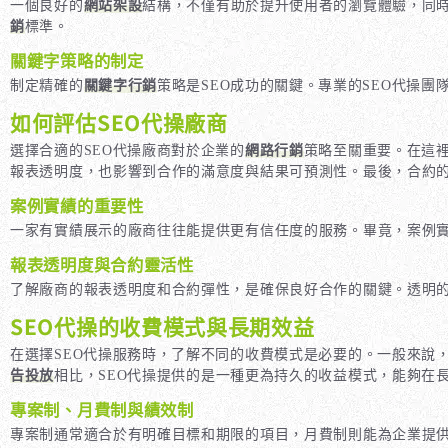
一個良好的
網站架設
結構，不僅有助於提升使用者的瀏覽體驗，同時
銷
標準。
關鍵字策略的制定
制定精確的
關鍵字行銷
策略是SEO成功的關鍵。專業的SEO代操
如何評估SEO代操廠商
選擇合適的SEO代操廠商對於企業的
網路行銷
策略至關重要。在這
報表透明度，也影響到合作的滿意度與結果可預測性。最後，合約
案例實績的重要性
一家有實績展示的廠商往往能提供更有信任度的服務。畢竟，案例
報表透明度與合約靈活性
了解廠商的報表透明度和合約彈性，是確保良好合作的關鍵。透明的
SEO代操的收費模式與長期效益
在選擇SEO代操服務時，了解不同的收費模式是必要的。一般來說
告投放
相比，SEO代操提供的是一種更為持久的收益模式，能夠在
專案制、月費制與績效制
專案制通常適合於有明確目標和期限的項目，月費制則能為企業提