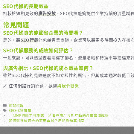
SEO代操的長期效益
相較於短期見效的
廣告投放
，SEO代操能夠提供企業持續的流量增
常見問題
SEO代操真的能節省企業的時間嗎？
是的，將
SEO行銷
外包給專業團隊，企業可以將更多時間投入在核心
SEO代操服務的成效如何評估？
一般來說，可以透過查看關鍵字排名、流量增幅和轉換率等指標來評
與廣告相比，SEO代操的成本效益如何？
雖然SEO代操的見效速度不如立即性的廣告，但其成本通常較低且
🔗 任何網路行銷問題，歡迎
與我們聯繫
分
網站架設
類
標
SEO代操推薦
籤
「LINE行銷工具攻略：品牌與用戶長期互動的必備管道解析」
如何選擇最適合的家用電腦？用途與預算指南