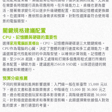
從效能角度來看，桌機通常在相同價格下提供更高的效能，尤其是
在需要長時間運行高負荷應用時。在升級能力上，桌機也更為靈
活，隨著需求變化可以逐步升級硬體配置，如加裝記憶體或更換顯
卡。在選擇時，應依照自身需求和預算，針對性選擇最符合使用場
景的電腦類型。
關鍵規格建議配置
CPU、記憶體與硬碟的重要性
選擇
家用電腦該買哪台
，CPU、記憶體與硬碟是三大關鍵規格。
CPU作為電腦的心臟，決定了整體的運行速度和多工處理能力。建
議選擇當代性能較好的中高階型號，以確保計算效能。記憶體方
面，至少8GB 起跳，是多工處理和打開多個應用程式運行所需的
基本配置。硬碟方面，建議選用256GB SSD起，以保證迅捷的開
機速度和軟體運行。
預算分級推薦
不同的
預算級別能夠影響選擇
：入門級一般在新臺幣 15,000 元以
下，適合文書和基本娛樂需求；中階級在 15,000 到 30,000 元之
間，適合輕度遊戲玩家和基本影音需求；高階級通常超過 30,000
元，針對極度遊戲需求和專業影音剪輯。此類選擇需依據個人對效
能的要求，進行適當的考量。