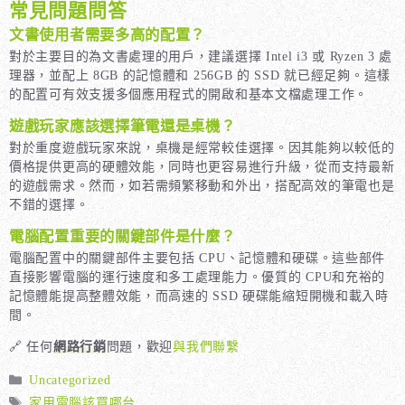
常見問題問答
文書使用者需要多高的配置？
對於主要目的為文書處理的用戶，建議選擇 Intel i3 或 Ryzen 3 處
理器，並配上 8GB 的記憶體和 256GB 的 SSD 就已經足夠。這樣
的配置可有效支援多個應用程式的開啟和基本文檔處理工作。
遊戲玩家應該選擇筆電還是桌機？
對於重度遊戲玩家來說，桌機是經常較佳選擇。因其能夠以較低的
價格提供更高的硬體效能，同時也更容易進行升級，從而支持最新
的遊戲需求。然而，如若需頻繁移動和外出，搭配高效的筆電也是
不錯的選擇。
電腦配置重要的關鍵部件是什麼？
電腦配置中的關鍵部件主要包括 CPU、記憶體和硬碟。這些部件
直接影響電腦的運行速度和多工處理能力。優質的 CPU和充裕的
記憶體能提高整體效能，而高速的 SSD 硬碟能縮短開機和載入時
間。
🔗 任何
網路行銷
問題，歡迎
與我們聯繫
分
Uncategorized
類
標
家用電腦該買哪台