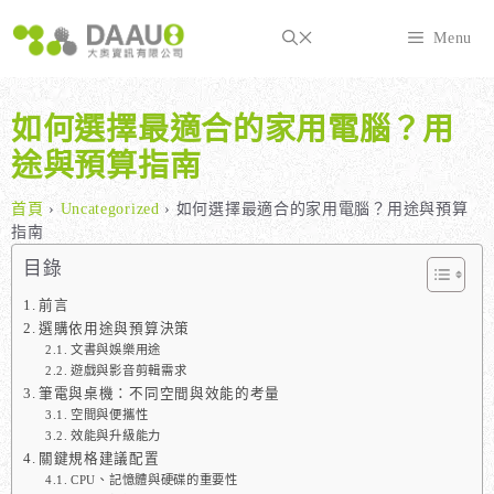
跳
至
Menu
主
要
內
如何選擇最適合的家用電腦？用
容
途與預算指南
首頁
›
Uncategorized
›
如何選擇最適合的家用電腦？用途與預算
指南
目錄
前言
選購依用途與預算決策
文書與娛樂用途
遊戲與影音剪輯需求
筆電與桌機：不同空間與效能的考量
空間與便攜性
效能與升級能力
關鍵規格建議配置
CPU、記憶體與硬碟的重要性