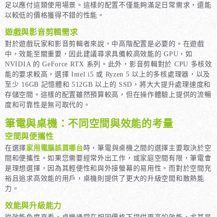
足以應付這類使用場景。這樣的配置不僅能夠滿足日常需求，還能
以較低的價格獲得不錯的性能。
遊戲與影音剪輯需求
對於遊戲玩家和影音剪輯者來說，中高階配置是必要的。在遊戲
中，效能至關重要，因此建議尋求具備較高效能的 GPU，如
NVIDIA 的 GeForce RTX 系列。此外，影音剪輯對於 CPU 多核效
能的要求較高，選擇 Intel i5 或 Ryzen 5 以上的多核處理器，以及
至少 16GB 記憶體和 512GB 以上的 SSD，將大大提升處理速度和
存儲空間。這樣的配置雖然預算較高，但在操作體驗上提供的流暢
度和可靠性是無可取代的。
筆電與桌機：不同空間與效能的考量
空間與便攜性
在選擇
家用電腦該買哪台
時，筆電與桌機之間的選擇主要取決於空
間和便攜性。如果您需要經常外出工作，或家庭空間有限，筆電會
是理想選擇，因為其輕便性和與外接螢幕的易用性。而對於空間充
裕且追求高效能的用戶，桌機則提供了更大的升級空間和散熱能
力。
效能與升級能力