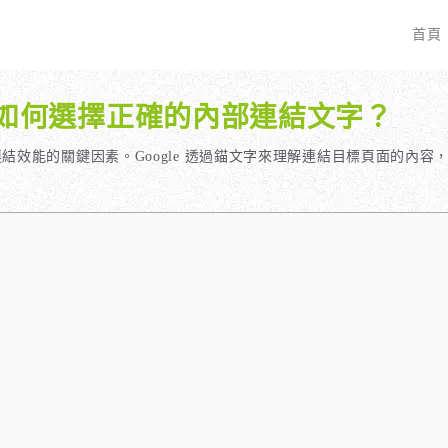
首頁
佳化：如何選擇正確的內部連結文字？
EO 服務？
全面優化網站語法：提升SEO表現
廣告行銷基礎知識
服務最適合我的業務？
關鍵字分析：精準制定SEO策略
廣告平台與策略選擇
結效能的關鍵因素。Google 透過錨文字來理解連結目標頁面的內
具體流程是什麼？
調整SEO關鍵字分布：精準地收錄
Google Ads 和 Facebook 廣
大奧專業寫手團隊：賦予深度與價值
預算與效益管理
行動優化與語法微調：搜尋引擎更愛
廣告投放後如何追蹤成效？