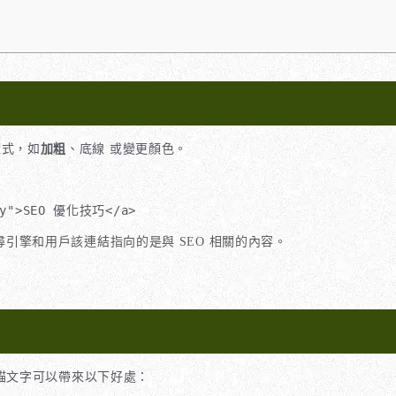
樣式，如
加粗
、底線 或變更顏色。
egy">SEO 優化技巧</a>
引擎和用戶該連結指向的是與 SEO 相關的內容。
化錨文字可以帶來以下好處：