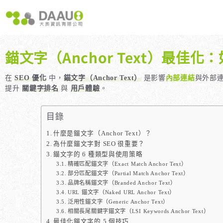
跳
至
主
要
內
錨文字（Anchor Text）最
容
大奧獨家 AISEO矩陣系統｜SEO自動化輕鬆佈局關鍵字
如何開始 SEO？新手指南
我們提供哪些 S
八大專業SEO服務：網站流量快速成長
SEO 的定義與基本概念
如何知道哪些
在
SEO 優化
中，
錨文字（Anchor Text）
是影響
內部連結
與外部連
提升
關鍵字排名
與
用戶體驗
。
SEO 救星：你的網站沒有自然流量嗎？
SEO 的運作原理
SEO 優化的
專業SEO撰寫：提升網站SEO自然排序
SEO 的重要性：為什麼企業需要它？
目錄
維基百科：提升品牌形象與SEO的雙贏策略
什麼是白帽SEO、灰帽SEO與黑帽SEO？
什麼是錨文字（Anchor Text）？
網站系統開發：打造高效能業務需求的網站
為什麼錨文字對 SEO 很重要？
錨文字的 6 種類型與使用策略
精確匹配錨文字（Exact Match Anchor Text）
部分匹配錨文字（Partial Match Anchor Text）
品牌名稱錨文字（Branded Anchor Text）
URL 錨文字（Naked URL Anchor Text）
泛用性錨文字（Generic Anchor Text）
相關長尾關鍵字錨文字（LSI Keywords Anchor Text）
最佳化錨文字的 5 個技巧