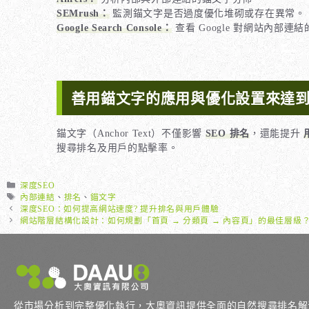
SEMrush：
監測錨文字是否過度優化堆砌或存在異常。
Google Search Console：
查看 Google 對網站內部連
善用錨文字的應用與優化設置來達到
錨文字（Anchor Text）不僅影響
SEO 排名
，還能提升
搜尋排名及用戶的點擊率。
分
深度SEO
類
標
內部連結
、
排名
、
錨文字
籤
深度SEO：如何提高網站速度? 提升排名與用戶體驗
網站階層結構化設計：如何規劃「首頁 → 分類頁 → 內容頁」的最佳層級
從市場分析到完整優化執行，大奧資訊提供全面的自然搜尋排名解