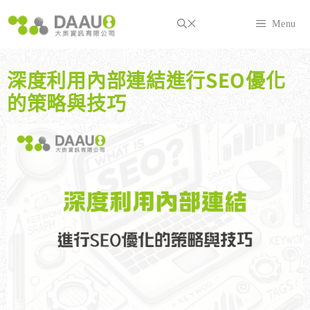
跳
至
Menu
主
要
內
深度利用內部連結進行SEO優化
容
的策略與技巧