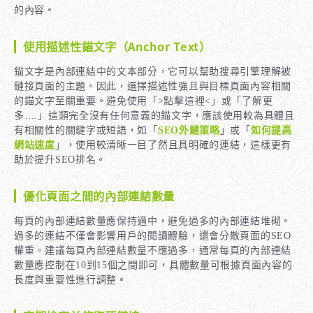
的內容。
使用描述性錨文字（Anchor Text）
錨文字是內部連結中的文本部分，它可以幫助搜尋引擎理解被
鏈接頁面的主題。因此，選擇描述性強且與目標頁面內容相關
的錨文字至關重要。避免使用「>點擊這裡<」或「了解更
多….」這類完全沒有任何意義的錨文字，應該使用較為具體且
有相關性的關鍵字或短語，如「
SEO外鏈策略
」或「
如何提高
網站速度
」，使用較清晰一目了然且具明確的連結，這樣更有
助於提升SEO排名。
優化頁面之間的內部連結數量
每頁的內部連結數量應保持適中，避免過多的內部連結堆砌。
過多的連結不僅會影響用戶的閱讀體驗，還會分散頁面的SEO
權重。建議每頁內部連結數量不應過多，通常每頁的內部連結
數量應控制在10到15個之間即可，具體數量可根據頁面內容的
長度與重要性進行調整。