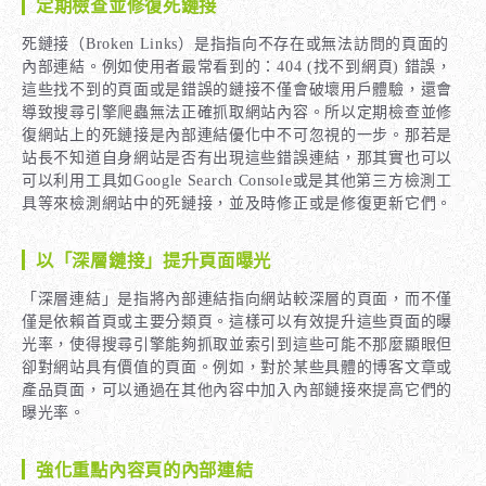
定期檢查並修復死鏈接
死鏈接（Broken Links）是指指向不存在或無法訪問的頁面的
內部連結。例如使用者最常看到的：404 (找不到網頁) 錯誤，
這些找不到的頁面或是錯誤的鏈接不僅會破壞用戶體驗，還會
導致搜尋引擎爬蟲無法正確抓取網站內容。所以定期檢查並修
復網站上的死鏈接是內部連結優化中不可忽視的一步。那若是
站長不知道自身網站是否有出現這些錯誤連結，那其實也可以
可以利用工具如Google Search Console或是其他第三方檢測工
具等來檢測網站中的死鏈接，並及時修正或是修復更新它們。
以「深層鏈接」提升頁面曝光
「深層連結」是指將內部連結指向網站較深層的頁面，而不僅
僅是依賴首頁或主要分類頁。這樣可以有效提升這些頁面的曝
光率，使得搜尋引擎能夠抓取並索引到這些可能不那麼顯眼但
卻對網站具有價值的頁面。例如，對於某些具體的博客文章或
產品頁面，可以通過在其他內容中加入內部鏈接來提高它們的
曝光率。
強化重點內容頁的內部連結