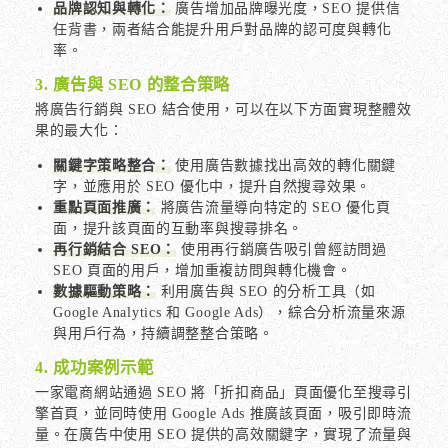
品牌認知與轉化：
廣告增加品牌曝光度，SEO 提供信
任背書，兩者結合能提升用戶對品牌的認可度與轉化
率。
3. 廣告與 SEO 的整合策略
將廣告行銷與 SEO 結合使用，可以在以下方面實現整體效
果的最大化：
關鍵字策略整合：
使用廣告數據找出高效的轉化關鍵
字，並應用於 SEO 優化中，提升自然搜尋效果。
重點頁面推廣：
將廣告流量導向特定的 SEO 優化頁
面，提升該頁面的互動率與搜尋排名。
再行銷結合 SEO：
使用再行銷廣告吸引曾經訪問過
SEO 頁面的用戶，增加重複訪問與轉化機會。
數據驅動策略：
利用廣告與 SEO 的分析工具（如
Google Analytics 和 Google Ads），綜合分析流量來源
與用戶行為，持續調整整合策略。
4. 成功案例示範
一家電商網站通過 SEO 將「折扣商品」頁面優化至搜尋引
擎首頁，並同時使用 Google Ads 推廣該頁面，吸引即時流
量。在廣告中使用 SEO 提供的高效關鍵字，實現了流量與