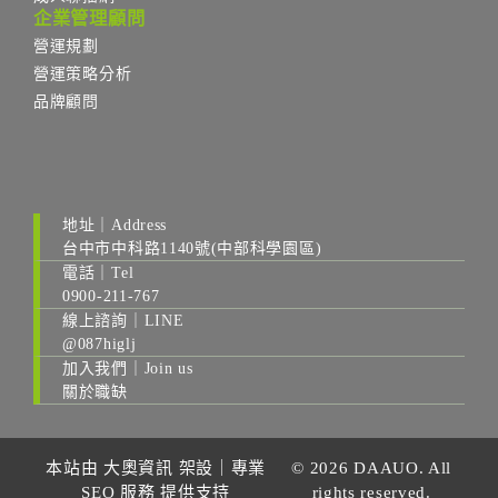
企業管理顧問
營運規劃
營運策略分析
品牌顧問
地址｜Address
台中市中科路1140號(中部科學園區)
電話｜Tel
0900-211-767
線上諮詢｜LINE
@087higlj
加入我們｜Join us
關於職缺
本站由
大奧資訊
架設｜
專業
© 2026 DAAUO. All
SEO 服務
提供支持
rights reserved.