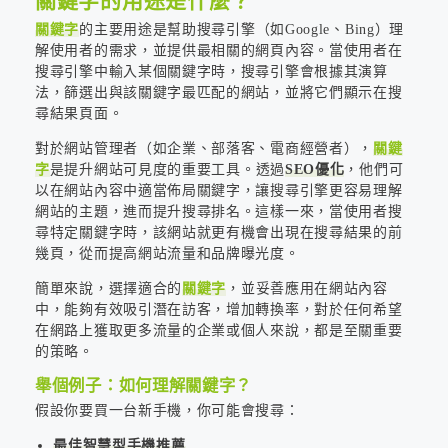
關鍵字的用途是什麼？
關鍵字
的主要用途是幫助搜尋引擎（如Google、Bing）理
解使用者的需求，並提供最相關的網頁內容。當使用者在
搜尋引擎中輸入某個關鍵字時，搜尋引擎會根據其演算
法，篩選出與該關鍵字最匹配的網站，並將它們顯示在搜
尋結果頁面。
對於網站管理者（如企業、部落客、電商經營者），
關鍵
字
是提升網站可見度的重要工具。透過
SEO優化
，他們可
以在網站內容中適當佈局關鍵字，讓搜尋引擎更容易理解
網站的主題，進而提升搜尋排名。這樣一來，當使用者搜
尋特定關鍵字時，該網站就更有機會出現在搜尋結果的前
幾頁，從而提高網站流量和品牌曝光度。
簡單來說，選擇適合的
關鍵字
，並妥善應用在網站內容
中，能夠有效吸引潛在訪客，增加轉換率，對於任何希望
在網路上獲取更多流量的企業或個人來說，都是至關重要
的策略。
舉個例子：如何理解關鍵字？
假設你要買一台新手機，你可能會搜尋：
最佳智慧型手機推薦