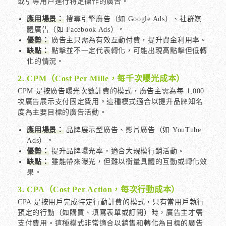
或引導用戶進行特定操作的廣告。
應用場景：
搜尋引擎廣告（如 Google Ads）、社群媒
體廣告（如 Facebook Ads）。
優勢：
廣告主只需為有效互動付費，提升資金利用率。
缺點：
點擊並不一定代表轉化，可能出現高點擊但低轉
化的情況。
2. CPM（Cost Per Mille，每千次曝光成本）
CPM 是按廣告曝光次數計費的模式，廣告主需為每 1,000
次廣告展示支付固定費用。這種模式適合以提升品牌知名
度為主要目標的廣告活動。
應用場景：
品牌展示型廣告、影片廣告（如 YouTube
Ads）。
優勢：
提升品牌曝光率，適合大規模行銷活動。
缺點：
雖能帶來曝光，但難以衡量具體的互動或轉化效
果。
3. CPA（Cost Per Action，每次行動成本）
CPA 是按用戶完成特定行動計費的模式，只有當用戶執行
預定的行動（如購買、填寫表單或訂閱）時，廣告主才需
支付費用。這種模式非常適合以銷售和轉化為目標的廣告