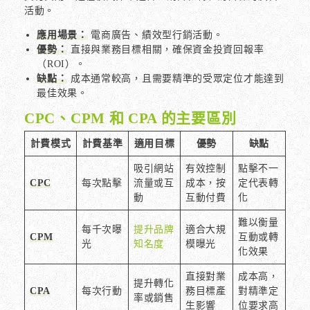
活動。
應用場景：
電商廣告、績效型行銷活動。
優勢：
直接與業務目標相關，確保資金投資回報率
（ROI）。
缺點：
成本通常較高，且需要精準的受眾定位才能達到
最佳效果。
CPC、CPM 和 CPA 的主要區別
計費模式
計費基準
適用目標
優勢
缺點
吸引網站
有效控制
點擊不一
CPC
每次點擊
流量或互
成本，按
定代表轉
動
互動付費
化
難以衡量
每千次曝
提升品牌
適合大規
CPM
互動或轉
光
知名度
模曝光
化效果
直接對業
成本高，
提升轉化
CPA
每次行動
務目標產
對精準定
率或銷售
生影響
位要求高