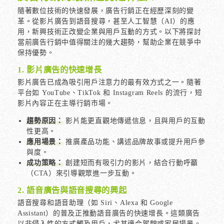
隨著數位技術的快速發展，廣告行銷正在經歷深刻的變
革。從影片廣告到語音搜尋，甚至人工智慧（AI）的應
用，新興技術正改變企業與用戶互動的方式。以下將探討
當前廣告行銷中值得關注的幾大趨勢，幫助企業在競爭中
保持優勢。
1. 影片廣告的快速增長
影片廣告已成為吸引用戶注意力的最有效方式之一。隨著
平台如 YouTube、TikTok 和 Instagram Reels 的流行，短
影片內容正在主導行銷市場。
趨勢原因：
影片能更直觀地傳遞信息，且與用戶的互動
性更高。
應用場景：
推廣產品功能、講述品牌故事或提升用戶參
與度。
成功策略：
創建短而有吸引力的影片，結合行動呼籲
（CTA）來引導觀眾進一步互動。
2. 語音廣告與語音搜尋的興起
語音搜尋和語音助理（如 Siri、Alexa 和 Google
Assistant）的普及正推動語音廣告的快速增長。這類廣告
以非侵入性的方式觸及用戶，尤其適合駕駛或家居場景。