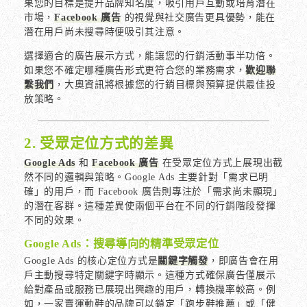
果您的目標是提升品牌知名度，吸引用戶互動或培育潛在
市場，
Facebook 廣告
的視覺與社交廣告更具優勢，能在
潛在用戶尚未搜尋時便吸引其注意。
選擇適合的廣告展示方式，能讓您的行銷活動事半功倍。
如果您不確定哪種廣告形式更符合您的業務需求，
歡迎聯
繫我們
，大奧資訊將根據您的行銷目標與預算提供最佳投
放策略。
2. 受眾定位方式的差異
Google Ads
和
Facebook 廣告
在受眾定位方式上展現出截
然不同的邏輯與策略。Google Ads 主要針對「需求已明
確」的用戶，而 Facebook 廣告則專注於「需求尚未顯現」
的潛在客群。這種差異使兩個平台在不同的行銷階段發揮
不同的效果。
Google Ads：搜尋導向的精準受眾定位
Google Ads 的核心定位方式是
關鍵字觸發
，即廣告會在用
戶主動搜尋特定關鍵字時顯示。這種方式確保廣告僅展示
給對產品或服務已展現出興趣的用戶，轉換機率較高。例
如，一家賣運動鞋的品牌可以鎖定「跑步鞋推薦」或「健