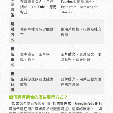
搜尋結果頁面、合作
Facebook 動態消息、
示
網站、YouTube、應用
Instagram、Messenger、
位
程式
Stories
置
觸
發
依用戶搜尋特定關鍵
依用戶興趣、行為及社交
方
字
數據
式
廣
告
文字廣告、圖片橫
圖片貼文、影片貼文、限
形
幅、影片
時動態、聊天訊息
式
廣
告
直接促成購買或線索
品牌曝光、用戶互動與潛
目
收集
在需求激發
標
如何選擇適合的廣告展示方式？
– 如果您希望直接鎖定用戶的購買需求，
Google Ads
的搜
尋廣告能在用戶尋求產品或服務時提供精準的展示。 – 如