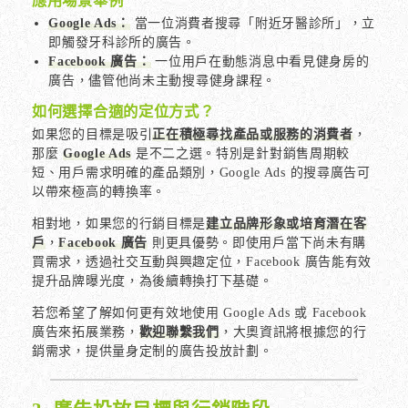
應用場景舉例
Google Ads：
當一位消費者搜尋「附近牙醫診所」，立
即觸發牙科診所的廣告。
Facebook 廣告：
一位用戶在動態消息中看見健身房的
廣告，儘管他尚未主動搜尋健身課程。
如何選擇合適的定位方式？
如果您的目標是吸引
正在積極尋找產品或服務的消費者
，
那麼
Google Ads
是不二之選。特別是針對銷售周期較
短、用戶需求明確的產品類別，Google Ads 的搜尋廣告可
以帶來極高的轉換率。
相對地，如果您的行銷目標是
建立品牌形象或培育潛在客
戶
，
Facebook 廣告
則更具優勢。即使用戶當下尚未有購
買需求，透過社交互動與興趣定位，Facebook 廣告能有效
提升品牌曝光度，為後續轉換打下基礎。
若您希望了解如何更有效地使用 Google Ads 或 Facebook
廣告來拓展業務，
歡迎聯繫我們
，大奧資訊將根據您的行
銷需求，提供量身定制的廣告投放計劃。