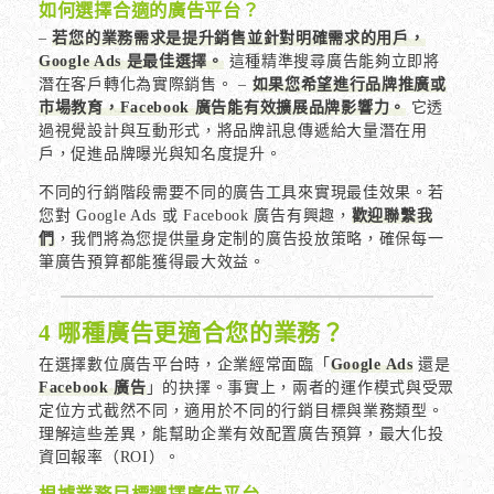
如何選擇合適的廣告平台？
–
若您的業務需求是提升銷售並針對明確需求的用戶，
Google Ads 是最佳選擇。
這種精準搜尋廣告能夠立即將
潛在客戶轉化為實際銷售。 –
如果您希望進行品牌推廣或
市場教育，Facebook 廣告能有效擴展品牌影響力。
它透
過視覺設計與互動形式，將品牌訊息傳遞給大量潛在用
戶，促進品牌曝光與知名度提升。
不同的行銷階段需要不同的廣告工具來實現最佳效果。若
您對 Google Ads 或 Facebook 廣告有興趣，
歡迎聯繫我
們
，我們將為您提供量身定制的廣告投放策略，確保每一
筆廣告預算都能獲得最大效益。
4 哪種廣告更適合您的業務？
在選擇數位廣告平台時，企業經常面臨「
Google Ads
還是
Facebook 廣告
」的抉擇。事實上，兩者的運作模式與受眾
定位方式截然不同，適用於不同的行銷目標與業務類型。
理解這些差異，能幫助企業有效配置廣告預算，最大化投
資回報率（ROI）。