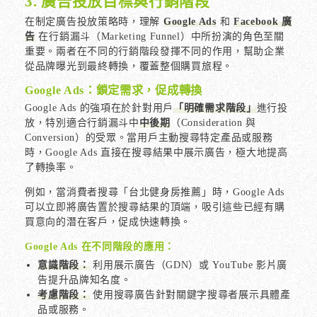
3. 廣告投放目標與行銷階段
在制定廣告投放策略時，理解
Google Ads
和
Facebook 廣
告
在行銷漏斗（Marketing Funnel）中所扮演的角色至關
重要。兩者在不同的行銷階段發揮不同的作用，幫助企業
從品牌曝光到最終轉換，覆蓋整個購買旅程。
Google Ads：鎖定需求，促成轉換
Google Ads 的強項在於針對用戶
「明確需求階段」
進行投
放，特別適合行銷漏斗中
中後期
（Consideration 與
Conversion）的受眾。當用戶主動搜尋特定產品或服務
時，Google Ads 直接在搜尋結果中展示廣告，極大地提高
了轉換率。
例如，當消費者搜尋「台北健身房推薦」時，Google Ads
可以立即將廣告置於搜尋結果的頂端，吸引這些已經有購
買意向的潛在客戶，促成快速轉換。
Google Ads 在不同階段的應用：
意識階段：
利用展示廣告（GDN）或 YouTube 影片廣
告提升品牌知名度。
考慮階段：
使用搜尋廣告針對關鍵字搜尋者展示具體產
品或服務。