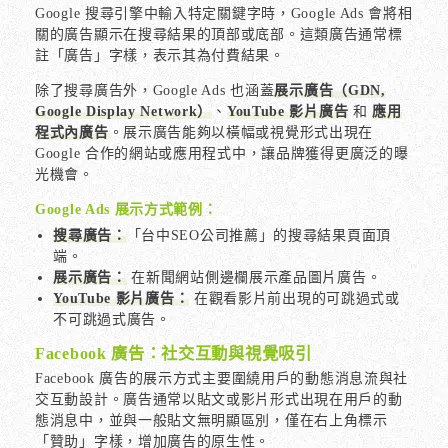
Google 搜尋引擎中輸入特定關鍵字時，Google Ads 會將相
關的廣告顯示在搜尋結果的頂部或底部。這類廣告通常標
註「廣告」字樣，表示其為付費結果。
除了搜尋廣告外，Google Ads 也涵蓋
展示廣告（GDN,
Google Display Network）
、
YouTube 影片廣告
和
應用
程式內廣告
。展示廣告能夠以橫幅或視覺形式出現在
Google 合作的網站或應用程式中，讓品牌獲得更廣泛的曝
光機會。
Google Ads 展示方式範例：
搜尋廣告：
「台中SEO公司推薦」的搜尋結果頁面頂
端。
展示廣告：
在新聞網站側邊欄展示產品圖片廣告。
YouTube 影片廣告：
在觀看影片前出現的可跳過式或
不可跳過式廣告。
Facebook 廣告：社交互動與視覺吸引
Facebook 廣告的展示方式主要圍繞用戶的動態消息流與社
交互動設計。廣告通常以貼文或影片形式出現在用戶的動
態消息中，並與一般貼文無明顯區別，僅在右上角標示
「贊助」字樣，增加廣告的原生性。