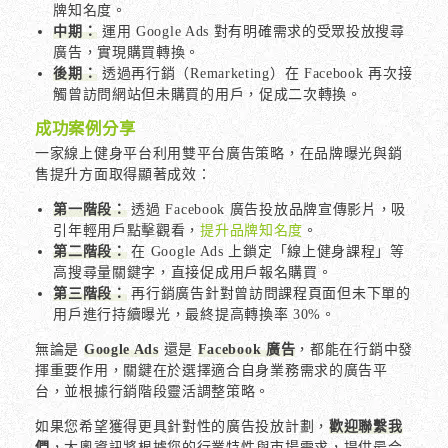
牌知名度。
中期：
運用 Google Ads 對有明確需求的受眾投放搜尋
廣告，實現購買轉換。
後期：
透過再行銷（Remarketing）在 Facebook 再次接
觸曾訪問網站但未購買的用戶，促成二次轉換。
成功案例分享
一家線上健身平台利用雙平台廣告策略，在品牌曝光與銷
售提升方面取得顯著成效：
第一階段：
透過 Facebook 廣告投放品牌宣傳影片，吸
引年輕用戶點擊觀看，
提升品牌知名度
。
第二階段：
在 Google Ads 上鎖定「線上健身課程」等
高搜尋量關鍵字，直接促成用戶報名購買。
第三階段：
再行銷廣告針對曾訪問課程頁面但未下單的
用戶進行持續曝光，最終提高轉換率 30%。
無論是
Google Ads
還是
Facebook 廣告
，都能在行銷中發
揮重要作用，關鍵在於選擇適合自身業務需求的廣告平
台，並根據行銷階段靈活調整策略。
如果您希望獲得更具針對性的廣告投放計劃，
歡迎聯繫我
們
，大奧資訊將根據您的行業特性與市場需求，提供最合