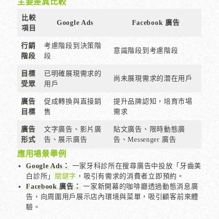
主要差異比較
比較
Google Ads
Facebook 廣告
項目
行銷
考慮階段到決策階
意識階段到考慮階段
階段
段
目標
已明確展現需求的
尚未展現需求的潛在用戶
受眾
用戶
廣告
促成轉換與直接銷
提升品牌認知，培育市場
目標
售
需求
廣告
文字廣告、影片廣
貼文廣告、限時動態廣
形式
告、展示廣告
告、Messenger 廣告
應用場景舉例
Google Ads：
一家牙科診所在搜尋廣告中投放「牙齒美
白診所」
關鍵字
，吸引有需求的消費者立即預約。
Facebook 廣告：
一家新開幕的咖啡廳透過動態消息廣
告，向周圍用戶展示店內環境與菜單，吸引顧客前來體
驗。