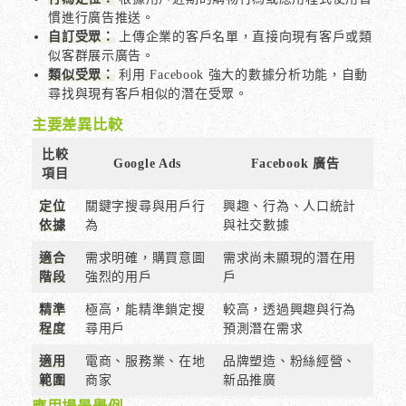
慣進行廣告推送。
自訂受眾：
上傳企業的客戶名單，直接向現有客戶或類
似客群展示廣告。
類似受眾：
利用 Facebook 強大的數據分析功能，自動
尋找與現有客戶相似的潛在受眾。
主要差異比較
比較
Google Ads
Facebook 廣告
項目
定位
關鍵字搜尋與用戶行
興趣、行為、人口統計
依據
為
與社交數據
適合
需求明確，購買意圖
需求尚未顯現的潛在用
階段
強烈的用戶
戶
精準
極高，能精準鎖定搜
較高，透過興趣與行為
程度
尋用戶
預測潛在需求
適用
電商、服務業、在地
品牌塑造、粉絲經營、
範圍
商家
新品推廣