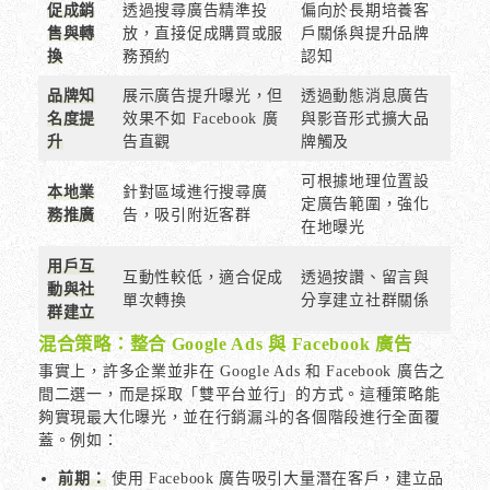
促成銷
透過搜尋廣告精準投
偏向於長期培養客
售與轉
放，直接促成購買或服
戶關係與提升品牌
換
務預約
認知
品牌知
展示廣告提升曝光，但
透過動態消息廣告
名度提
效果不如 Facebook 廣
與影音形式擴大品
升
告直觀
牌觸及
可根據地理位置設
本地業
針對區域進行搜尋廣
定廣告範圍，強化
務推廣
告，吸引附近客群
在地曝光
用戶互
互動性較低，適合促成
透過按讚、留言與
動與社
單次轉換
分享建立社群關係
群建立
混合策略：整合 Google Ads 與 Facebook 廣告
事實上，許多企業並非在 Google Ads 和 Facebook 廣告之
間二選一，而是採取「雙平台並行」的方式。這種策略能
夠實現最大化曝光，並在行銷漏斗的各個階段進行全面覆
蓋。例如：
前期：
使用 Facebook 廣告吸引大量潛在客戶，建立品