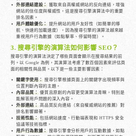
外部連結建設：
獲取來自高權威網站的反向連結，增強
網站的信任度與權威性，這是搜尋引擎演算法中的重要
排名因素。
用戶體驗優化：
提升網站的用戶友好性（如簡單的導
航、快速的加載速度），因為搜尋引擎的演算法越來越
重視用戶行為數據（如點擊率、停留時間）。
3. 搜尋引擎的演算法如何影響 SEO？
搜尋引擎的演算法決定了哪些頁面會顯示在搜尋結果的前
列。以 Google 為例，其演算法考慮了數百個因素來評估頁
面的相關性與品質。以下是一些主要影響因素：
關鍵字使用：
搜尋引擎根據頁面上的關鍵字出現頻率與
位置判斷內容的主題。
內容品質：
優質且原創的內容更受演算法青睞，特別是
能解答用戶問題的深入內容。
外部連結：
高品質反向連結（來自權威網站的推薦）對
排名影響顯著。
技術性能：
包括網站速度、行動端表現和 HTTPS 安全
協議等技術指標。
用戶行為數據：
搜尋引擎會分析用戶的互動數據，如點