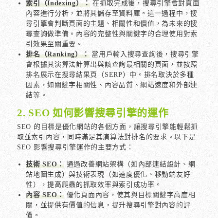
索引（Indexing）：
在抓取完成後，搜尋引擎會對頁面
內容進行分析，並將其儲存至資料庫。這一過程中，搜
尋引擎會判斷頁面的主題、相關性和價值，為未來的搜
尋查詢做準備。內容的完整性與關鍵字的合理使用對索
引效果至關重要。
排名（Ranking）：
當用戶輸入搜尋查詢後，搜尋引擎
會根據其演算法計算出與該查詢最相關的頁面，並按照
排名展示在搜尋結果頁（SERP）中。排名取決於多種
因素，如關鍵字相關性、內容品質、網站速度和外部連
結等。
2. SEO 如何影響搜尋引擎的運作
SEO 的目標是優化網站的各個方面，讓搜尋引擎能輕鬆抓
取並索引內容，同時滿足其演算法對排名的要求。以下是
SEO 影響搜尋引擎運作的主要方式：
技術 SEO：
通過改善網站架構（如內部連結設計、網
站地圖生成）與技術表現（如速度優化、移動端友好
性），提高爬蟲的抓取效率與索引成功率。
內容 SEO：
優化頁面內容，使其與目標關鍵字高度相
關，並提供有價值的信息，提升搜尋引擎對內容的評
價。