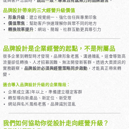
或與客戶洽談時，
說出一致、專業且有感染力的品牌語言
。
品牌設計帶來的三大經營升級價值
形象升級
：建立視覺統一、強化信任與專業印象
價值聚焦
：幫助客戶快速理解你與眾不同的地方
轉換效率提升
：網站、簡報、社群互動更具導引力
品牌設計是企業經營的起點，不是附屬品
很多企業到轉型時才發現，品牌形象老舊、溝通雜亂。這會導致高
流量卻低轉換、人才招募困難、無法開發新客群。透過大奧資訊的
實務觀察，
品牌設計必須與經營策略同步啟動
，才能真正帶來轉
變。
適合導入品牌設計升級的企業階段：
企業成立滿2年以上，準備建立穩定客群
轉型導向新產品、新定位、新受眾
網站與名片風格老舊，品牌識別混亂
我們如何協助你從設計走向經營升級？