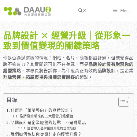
跳
至
Menu
主
要
內
品牌設計 × 經營升級｜從形象一
容
致到價值變現的關鍵策略
你是否遇過這樣的情況：網站、名片、簡報都設計過，但總覺得品
牌不夠有力？其實問題可能不在美感，而是
品牌設計沒有對齊你的
經營策略
。本專頁將告訴你，為什麼真正有效的
品牌設計
，是企業
升級營運、拓展市場與培養忠實顧客
的起點。
目錄
什麼是「策略導向」的品牌設計？
品牌設計帶來的三大經營升級價值
品牌設計是企業經營的起點，不是附屬品
適合導入品牌設計升級的企業階段：
我們如何協助你從設計走向經營升級？