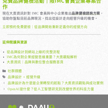
免費品牌健檢活動｜限IMC會員企業專案合
作
現在大奧資訊針對 IMC 會員與中小企業推出
品牌健檢諮詢方案
，
協助你盤點目前品牌現況，找出從設計走向經營升級的機會。
立即預約免費健檢｜從品牌開始重新定義你的經營方向
延伸閱讀與資源
從品牌設計到網站上線的完整流程
IMC為何對企業經營思維重要？大奧觀點解析
大奧資訊｜品牌與數位整合服務首頁
分
社群媒體
類
標
品牌設計 × 經營升級
籤
品牌設計為什麼是企業轉型的起點？大奧資訊觀點與成功實例
OpenAI是什麼？從人工智慧研究到改變世界的科技力量