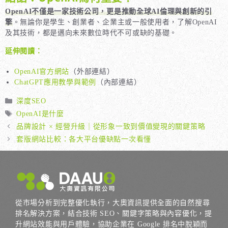
OpenAI不僅是一家技術公司，更是推動全球AI倫理與創新的引
擎
。無論你是學生、創業者、企業主或一般使用者，了解OpenAI
及其技術，都是邁向未來數位時代不可或缺的基礎。
延伸閱讀：
OpenAI官方網站
（外部連結）
ChatGPT應用教學與範例
（內部連結）
分
深度SEO
類
標
OpenAI是什麼
籤
品牌設計 × 經營升級｜從形象一致到價值變現的關鍵策略
套版網站比較：各大平台優缺點一次看懂
從市場分析到完整優化執行，大奧資訊提供全面的自然搜尋
排名解決方案，結合技術 SEO、關鍵字策略與內容優化，提
升網站效能與用戶體驗，協助企業在 Google 排名中脫穎而