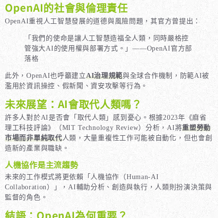
OpenAI的社會與倫理責任
OpenAI重視人工智慧發展的道德與風險問題，其官方曾提出：
「我們的使命是讓人工智慧造福全人類，同時嚴格控
管強大AI的使用權與部署方式。」——OpenAI官方部
落格
此外，OpenAI也呼籲建立
AI治理規範
與全球合作機制，防範AI被
濫用於資訊操控、假新聞、資安攻擊等行為。
未來展望：AI會取代人類嗎？
許多人對於AI是否會「取代人類」感到憂心。根據2023年《麻省
理工科技評論》（MIT Technology Review）分析，AI將
重塑勞動
市場而非單純取代
人類，大量重複性工作可能被自動化，但也會創
造新的產業與職缺。
人機協作是主流趨勢
未來的工作模式將更依賴「人機協作（Human-AI
Collaboration）」，AI輔助分析、創造與執行，人類則扮演決策與
監督的角色。
結語：OpenAI為何重要？