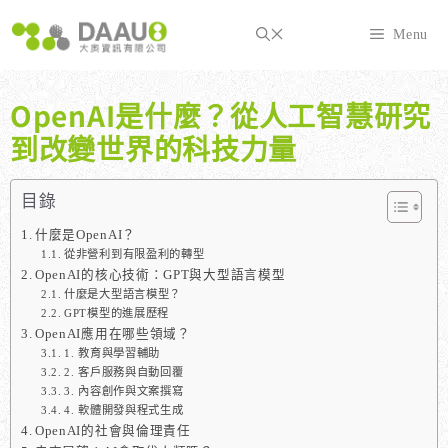
跳
至
Menu
主
要
內
OpenAI是什麼？從人工智慧研究
容
到改變世界的科技力量
目錄
什麼是OpenAI？
從非營利到有限盈利的轉型
OpenAI的核心技術：GPT與大型語言模型
什麼是大型語言模型？
GPT模型的進展歷程
OpenAI應用在哪些領域？
1. 教育與學習輔助
2. 客戶服務與自動回覆
3. 內容創作與文案撰寫
4. 軟體開發與程式生成
OpenAI的社會與倫理責任