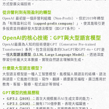
方式發展尖端技術。
從非營利到有限盈利的轉型
OpenAI 最初是一個非營利組織（Non-Profit），但於2019年轉型
為「有限盈利公司（
capped-profit company
）」，使其能吸引更
多投資並持續研發大型語言模型（如GPT系列）。
OpenAI的核心技術：GPT與大型語言模型
OpenAI最廣為人知的技術便是GPT（Generative Pre-trained
Transformer）系列，包含目前版本的ChatGPT和GPT-4o。GPT是
⼀種
大型語言模型（LLM, Large Language Model）
，透過深度
學習分析龐大文本數據，實現自然語言理解與生成。
什麼是大型語言模型？
大型語言模型是一種人工智慧模型，能模擬人類語言的結構、語法
與語意。它能進行對話、寫作、翻譯、摘要甚至編程，廣泛應用於
教育、客服、醫療、程式設計等領域。
GPT模型的進展歷程
GPT-2（2019）：
首次大規模展示AI生成文章的能力。
GPT-3（2020）：
擁有1750億參數，表現大幅躍進。
GPT-4（2023）：
多模態能力，支援圖像與文字輸入。