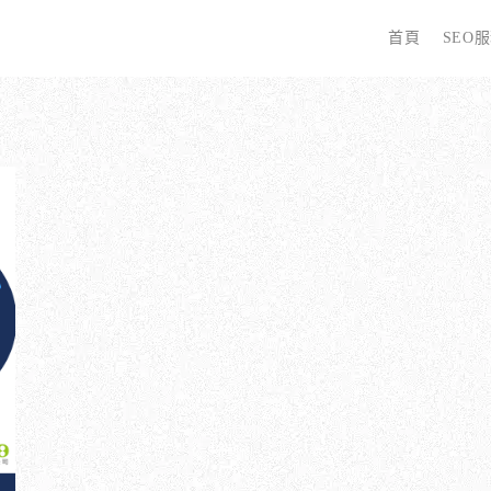
首頁
SEO
字
些 SEO 服務？
全面優化網站語法：提升SEO表現
廣告行銷基礎知識
為
哪些服務最適合我的業務？
關鍵字分析：精準制定SEO策略
廣告平台與策略選擇
選
優化的具體流程是什麼？
調整SEO關鍵字分布：精準地收錄
Google Ads 和 Facebook 廣告
W
同？
大奧專業寫手團隊：賦予深度與價值
S
預算與效益管理
行動優化與語法微調：搜尋引擎更愛
S
廣告投放後如何追蹤成效？