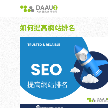
跳
至
主
要
內
如何提高網站排名
容
大奧獨家 AISEO矩陣系統｜SEO自動化輕鬆佈局關鍵
如何開始 SEO？新手指南
我們提供哪
八大專業SEO服務：網站流量快速成長
SEO 的定義與基本概念
如何知道
SEO 救星：你的網站沒有自然流量嗎？
SEO 的運作原理
SEO 
專業SEO撰寫：提升網站SEO自然排序
SEO 的重要性：為什麼企業需要它？
維基百科：提升品牌形象與SEO的雙贏策略
什麼是白帽SEO、灰帽SEO與黑帽SEO？
網站系統開發：打造高效能業務需求的網站