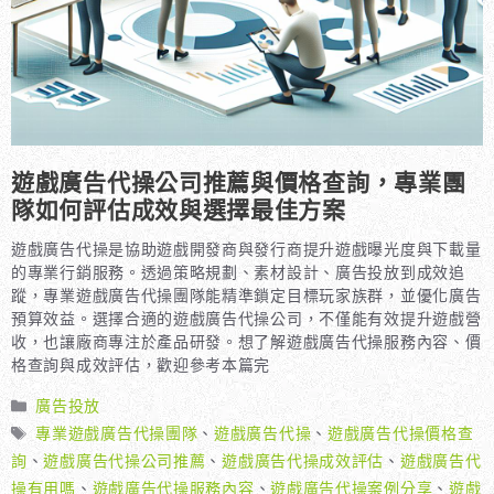
遊戲廣告代操公司推薦與價格查詢，專業團
隊如何評估成效與選擇最佳方案
遊戲廣告代操是協助遊戲開發商與發行商提升遊戲曝光度與下載量
的專業行銷服務。透過策略規劃、素材設計、廣告投放到成效追
蹤，專業遊戲廣告代操團隊能精準鎖定目標玩家族群，並優化廣告
預算效益。選擇合適的遊戲廣告代操公司，不僅能有效提升遊戲營
收，也讓廠商專注於產品研發。想了解遊戲廣告代操服務內容、價
格查詢與成效評估，歡迎參考本篇完
分
廣告投放
類
標
專業遊戲廣告代操團隊
、
遊戲廣告代操
、
遊戲廣告代操價格查
籤
詢
、
遊戲廣告代操公司推薦
、
遊戲廣告代操成效評估
、
遊戲廣告代
操有用嗎
、
遊戲廣告代操服務內容
、
遊戲廣告代操案例分享
、
遊戲