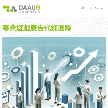
跳
至
Menu
主
要
內
專業遊戲廣告代操團隊
容