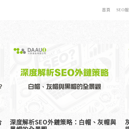
首頁
SEO
字
些 SEO 服務？
全面優化網站語法：提升SEO表現
廣告行銷基礎知識
為
哪些服務最適合我的業務？
關鍵字分析：精準制定SEO策略
廣告平台與策略選擇
選
優化的具體流程是什麼？
調整SEO關鍵字分布：精準地收錄
Google Ads 和 Facebook 廣告
W
同？
大奧專業寫手團隊：賦予深度與價值
S
預算與效益管理
行動優化與語法微調：搜尋引擎更愛
S
廣告投放後如何追蹤成效？
合
深度解析SEO外鏈策略：白帽、灰帽與
黑帽的全景觀