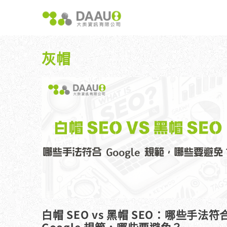
跳
至
主
要
內
灰帽
容
大奧獨家 AISEO矩陣系統｜SEO自動化輕鬆佈局關鍵
如何開始 SEO？新手指南
我們提供哪
八大專業SEO服務：網站流量快速成長
SEO 的定義與基本概念
如何知道
SEO 救星：你的網站沒有自然流量嗎？
SEO 的運作原理
SEO 
專業SEO撰寫：提升網站SEO自然排序
SEO 的重要性：為什麼企業需要它？
維基百科：提升品牌形象與SEO的雙贏策略
什麼是白帽SEO、灰帽SEO與黑帽SEO？
網站系統開發：打造高效能業務需求的網站
白帽 SEO vs 黑帽 SEO：哪些手法符
Google 規範，哪些要避免？