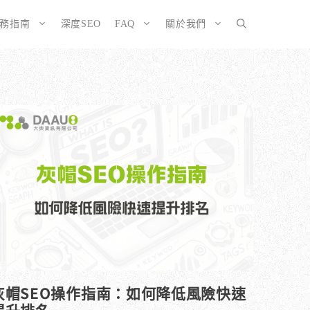
服務指南
深度SEO
FAQ
關於我們
SEO而生的網站
大奧資訊的網站架設服務包含哪些項目？
擇CMS或客製化網站：為您的打造完美SEO網站
如何確保網站符合 SEO 標準？
有什麼不
ordPress 架設與 SEO 優化完整方案
網站架構與技術 SEO 優化
EO網站改造：您的舊網站是否正在拖累排名？
響應式設計的優勢
EO網站維護與長期優化
灰帽SEO操作指南：如何降低風險快速
提升排名