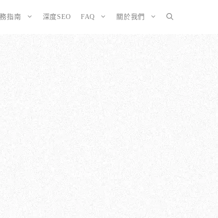
服務指南
深度SEO
FAQ
關於我們
SEO而生的網站
大奧資訊的網站架設服務包含哪些項目？
擇CMS或客製化網站：為您的打造完美SEO網站
如何確保網站符合 SEO 標準？
有什麼不
ordPress 架設與 SEO 優化完整方案
網站架構與技術 SEO 優化
EO網站改造：您的舊網站是否正在拖累排名？
響應式設計的優勢
EO網站維護與長期優化