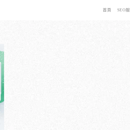
首頁
SEO
字
些 SEO 服務？
全面優化網站語法：提升SEO表現
廣告行銷基礎知識
為
哪些服務最適合我的業務？
關鍵字分析：精準制定SEO策略
廣告平台與策略選擇
選
優化的具體流程是什麼？
調整SEO關鍵字分布：精準地收錄
Google Ads 和 Facebook 廣告
W
同？
大奧專業寫手團隊：賦予深度與價值
S
預算與效益管理
行動優化與語法微調：搜尋引擎更愛
S
廣告投放後如何追蹤成效？