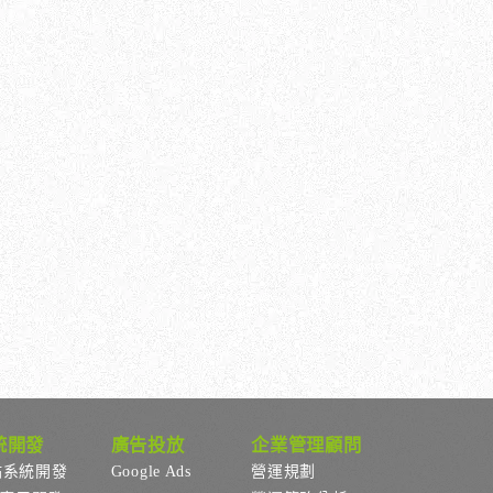
統開發
廣告投放
企業管理顧問
站系統開發
Google Ads
營運規劃