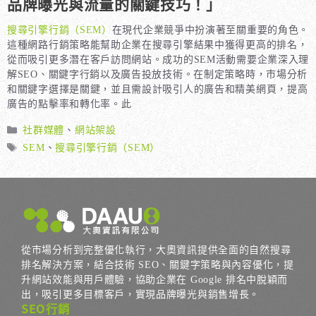
品牌曝光與流量的關鍵技巧！」
搜尋引擎行銷（SEM）
在現代企業競爭中扮演著至關重要的角色。
這種網路行銷策略能幫助企業在搜尋引擎結果中獲得更高的排名，
從而吸引更多潛在客戶訪問網站。成功的SEM活動需要企業深入理
解SEO、關鍵字行銷以及廣告投放技術。在制定策略時，市場分析
和關鍵字選擇是關鍵，並且需設計吸引人的廣告和精美網頁，提高
廣告的點擊率和轉化率。此
分
社群媒體
、
網站架設
類
標
SEM
、
搜尋引擎行銷（SEM）
籤
從市場分析到完整優化執行，大奧資訊提供全面的自然搜尋
排名解決方案，結合技術 SEO、關鍵字策略與內容優化，提
升網站效能與用戶體驗，協助企業在 Google 排名中脫穎而
出，吸引更多目標客戶，實現品牌曝光與銷售增長。
SEO行銷