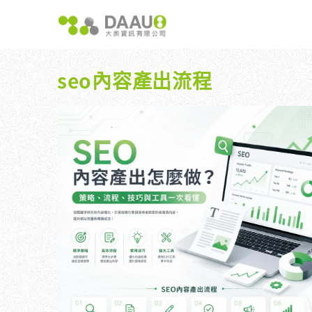
跳
至
主
要
內
seo內容產出流程
容
大奧獨家 AISEO矩陣系統｜SEO自動化輕鬆佈局關鍵
如何開始 SEO？新手指南
我們提供哪
八大專業SEO服務：網站流量快速成長
SEO 的定義與基本概念
如何知道
SEO 救星：你的網站沒有自然流量嗎？
SEO 的運作原理
SEO 
專業SEO撰寫：提升網站SEO自然排序
SEO 的重要性：為什麼企業需要它？
維基百科：提升品牌形象與SEO的雙贏策略
什麼是白帽SEO、灰帽SEO與黑帽SEO？
網站系統開發：打造高效能業務需求的網站