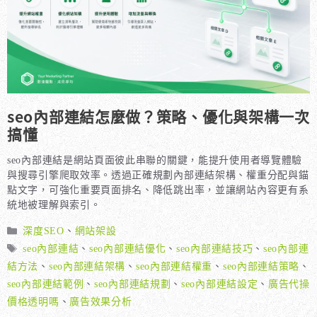
seo內部連結怎麼做？策略、優化與架構一次
搞懂
seo內部連結是網站頁面彼此串聯的關鍵，能提升使用者導覽體驗
與搜尋引擎爬取效率。透過正確規劃內部連結架構、權重分配與錨
點文字，可強化重要頁面排名、降低跳出率，並讓網站內容更有系
統地被理解與索引。
分
深度SEO
、
網站架設
類
標
seo內部連結
、
seo內部連結優化
、
seo內部連結技巧
、
seo內部連
籤
結方法
、
seo內部連結架構
、
seo內部連結權重
、
seo內部連結策略
、
seo內部連結範例
、
seo內部連結規劃
、
seo內部連結設定
、
廣告代操
價格透明嗎
、
廣告效果分析