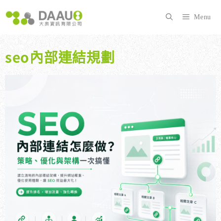
跳
至
Menu
主
要
內
seo內部連結規劃
容