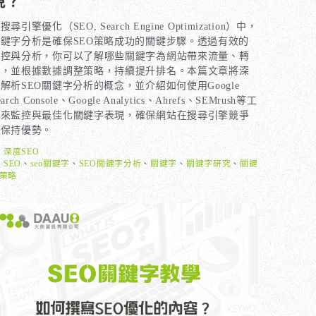
搜尋引擎優化（SEO, Search Engine Optimization）中，
關鍵字分析是確保SEO策略成功的關鍵步驟。透過有效的
監控與分析，你可以了解哪些關鍵字為網站帶來流量、轉
換，並根據數據調整策略，持續提升排名。本篇文章將深
解析SEO關鍵字分析的概念，並介紹如何使用Google
earch Console、Google Analytics、Ahrefs、SEMrush等工
具來監控與最佳化關鍵字表現，確保網站在搜尋引擎競爭
中保持優勢。
分
深度SEO
類
標
SEO
、
seo關鍵字
、
SEO關鍵字分析
、
關鍵字
、
關鍵字研究
、
關鍵
籤
策略