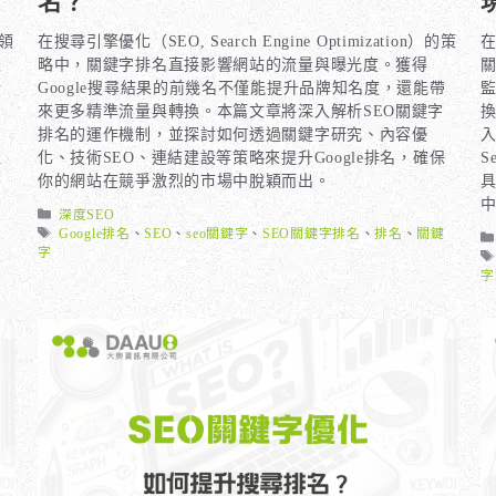
的領
在搜尋引擎優化（SEO, Search Engine Optimization）的策
在
之
略中，關鍵字排名直接影響網站的流量與曝光度。獲得
行
Google搜尋結果的前幾名不僅能提升品牌知名度，還能帶
元
來更多精準流量與轉換。本篇文章將深入解析SEO關鍵字
的
排名的運作機制，並探討如何透過關鍵字研究、內容優
入
佳
化、技術SEO、連結建設等策略來提升Google排名，確保
S
你的網站在競爭激烈的市場中脫穎而出。
分
深度SEO
類
標
Google排名
、
SEO
、
seo關鍵字
、
SEO關鍵字排名
、
排名
、
關鍵
籤
字
字