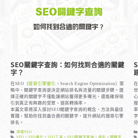
SEO關鍵字查詢：如何找到合適的關鍵
字？
在SEO（
搜尋引擎優化
，Search Engine Optimization）策
在
使
略中，關鍵字查詢是決定網站排名與流量的關鍵步驟。選
獲
擇正確的關鍵字不僅能讓網站獲得更多曝光，還能確保吸
心
字
引到真正有興趣的受眾，提高轉換率。
本篇文章將深入探討SEO關鍵字查詢的概念、方法與最佳
實踐，幫助你找到最合適的關鍵字，提升網站的搜尋引擎
排名。
分
分
深度SEO
類
標
SEO
、
SEO優化
、
SEO工具
、
SEO關鍵字查詢
、
排名
、
關鍵字