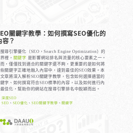
SEO關鍵字教學：如何撰寫SEO優化的
內容？
搜尋引擎優化（SEO，Search Engine Optimization）的
世界裡，
關鍵字
是影響網站排名與流量的核心要素之一。
然而，僅僅找到適合的關鍵字還不夠，更重要的是如何將
這些關鍵字正確地融入內容中，達到最佳的SEO效果。本
篇文章將深入解析SEO關鍵字教學，包含如何選擇適當的
關鍵字、如何撰寫符合SEO標準的內容，以及如何進行內
容最佳化，幫助你的網站在搜尋引擎排名中脫穎而出。
分
深度SEO
類
標
SEO
、
SEO優化
、
SEO關鍵字教學
、
關鍵字
籤