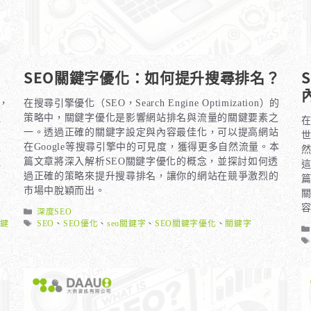
SEO關鍵字優化：如何提升搜尋排名？
中，
在搜尋引擎優化（SEO，Search Engine Optimization）的
過
策略中，關鍵字優化是影響網站排名與流量的關鍵要素之
在
一。透過正確的關鍵字設定與內容最佳化，可以提高網站
更
在Google等搜尋引擎中的可見度，獲得更多自然流量。本
種
篇文章將深入解析SEO關鍵字優化的概念，並探討如何透
過正確的策略來提升搜尋排名，讓你的網站在競爭激烈的
市場中脫穎而出。
分
深度SEO
類
標
關鍵
SEO
、
SEO優化
、
seo關鍵字
、
SEO關鍵字優化
、
關鍵字
籤