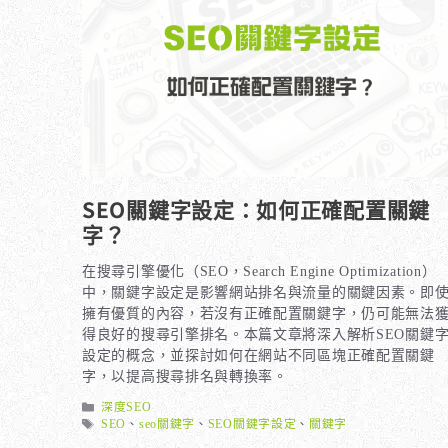
SEO關鍵字設定：如何正確配置關鍵
字？
在搜尋引擎優化（SEO，Search Engine Optimization）
中，關鍵字設定是影響網站排名與流量的關鍵因素。即
擁有優質的內容，若沒有正確配置關鍵字，仍可能無法
得良好的搜尋引擎排名。本篇文章將深入解析SEO關鍵
設定的概念，並探討如何在網站不同區塊正確配置關鍵
字，以提高搜尋排名與轉換率。
分
深度SEO
類
標
SEO
、
seo關鍵字
、
SEO關鍵字設定
、
關鍵字
籤