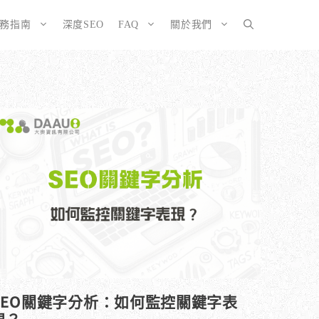
服務指南
深度SEO
FAQ
關於我們
SEO而生的網站
大奧資訊的網站架設服務包含哪些項目？
擇CMS或客製化網站：為您的打造完美SEO網站
如何確保網站符合 SEO 標準？
有什麼不
ordPress 架設與 SEO 優化完整方案
網站架構與技術 SEO 優化
EO網站改造：您的舊網站是否正在拖累排名？
響應式設計的優勢
EO網站維護與長期優化
SEO關鍵字分析：如何監控關鍵字表
現？