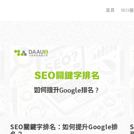
首頁
SEO
字
些 SEO 服務？
全面優化網站語法：提升SEO表現
廣告行銷基礎知識
為
哪些服務最適合我的業務？
關鍵字分析：精準制定SEO策略
廣告平台與策略選擇
選
優化的具體流程是什麼？
調整SEO關鍵字分布：精準地收錄
Google Ads 和 Facebook 廣告
W
同？
大奧專業寫手團隊：賦予深度與價值
S
預算與效益管理
行動優化與語法微調：搜尋引擎更愛
S
廣告投放後如何追蹤成效？
SEO關鍵字排名：如何提升Google排
名？