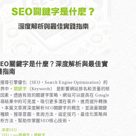
SEO關鍵字是什麼？深度解析與最佳實
踐指南
搜尋引擎優化（SEO，Search Engine Optimization）的
世界中，
關鍵字
（Keywords） 是影響網站排名和流量的核
因素。透過有效的關鍵字策略，網站可以提高在 Google
搜尋結果中的可見度，吸引更多潛在客戶，進而提升轉換
率。本篇文章將深度解析SEO關鍵字的概念，並涵蓋關鍵
字種類、搜尋意圖、查詢方法、設定技巧、最佳化策略與
析方法，幫助你掌握SEO核心技術。
分
深度SEO
類
標
SEO
、
seo關鍵字
、
關鍵字