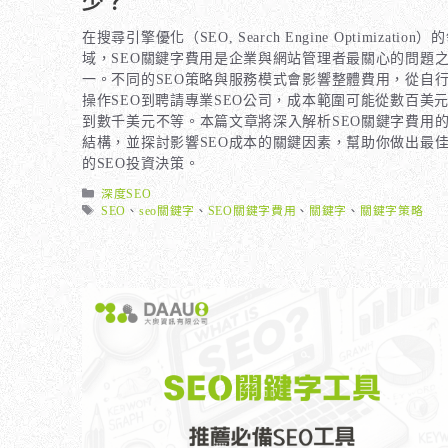
在搜尋引擎優化（SEO, Search Engine Optimization）
域，SEO關鍵字費用是企業與網站管理者最關心的問題
一。不同的SEO策略與服務模式會影響整體費用，從自
操作SEO到聘請專業SEO公司，成本範圍可能從數百美
到數千美元不等。本篇文章將深入解析SEO關鍵字費用
結構，並探討影響SEO成本的關鍵因素，幫助你做出最
的SEO投資決策。
分
深度SEO
類
標
SEO
、
seo關鍵字
、
SEO關鍵字費用
、
關鍵字
、
關鍵字策略
籤