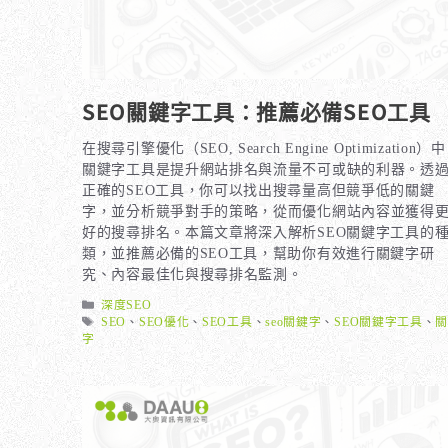
SEO關鍵字工具：推薦必備SEO工具
在搜尋引擎優化（SEO, Search Engine Optimization）
關鍵字工具是提升網站排名與流量不可或缺的利器。透
正確的SEO工具，你可以找出搜尋量高但競爭低的關鍵
字，並分析競爭對手的策略，從而優化網站內容並獲得
好的搜尋排名。本篇文章將深入解析SEO關鍵字工具的
類，並推薦必備的SEO工具，幫助你有效進行關鍵字研
究、內容最佳化與搜尋排名監測。
分
深度SEO
類
標
SEO
、
SEO優化
、
SEO工具
、
seo關鍵字
、
SEO關鍵字工具
、
籤
字