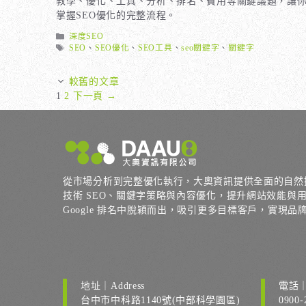
教學、優化、工具、分析、排名、費用等關鍵議題，讓
掌握SEO優化的完整流程。
分
深度SEO
類
標
SEO
、
SEO優化
、
SEO工具
、
seo關鍵字
、
關鍵字
籤
較舊的文章
頁
頁
1
2
下一頁
→
面
面
從市場分析到完整優化執行，大奧資訊提供全面的自然
技術 SEO、關鍵字策略與內容優化，提升網站效能與
Google 排名中脫穎而出，吸引更多目標客戶，實現
地址｜Address
電話｜
台中市中科路1140號(中部科學園區)
0900-