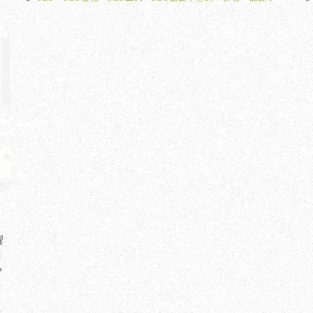
籤
！
響
網
，
入
、