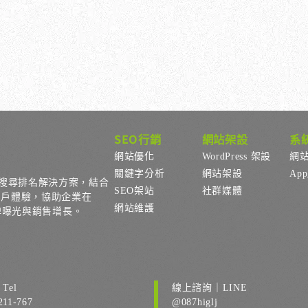
你
SEO行銷
網站架設
系
網站優化
WordPress 架設
網
關鍵字分析
網站架設
Ap
搜尋排名解決方案，結合
SEO架站
社群媒體
用戶體驗，協助企業在
網站維護
品牌曝光與銷售增長。
Tel
線上諮詢｜LINE
211-767
@087higlj