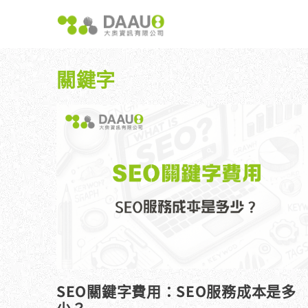
跳
至
主
要
內
關鍵字
容
大奧獨家 AISEO矩陣系統｜SEO自動化輕鬆佈局關鍵
如何開始 SEO？新手指南
我們提供哪
八大專業SEO服務：網站流量快速成長
SEO 的定義與基本概念
如何知道
SEO 救星：你的網站沒有自然流量嗎？
SEO 的運作原理
SEO 
專業SEO撰寫：提升網站SEO自然排序
SEO 的重要性：為什麼企業需要它？
維基百科：提升品牌形象與SEO的雙贏策略
什麼是白帽SEO、灰帽SEO與黑帽SEO？
網站系統開發：打造高效能業務需求的網站
SEO關鍵字費用：SEO服務成本是多
少？